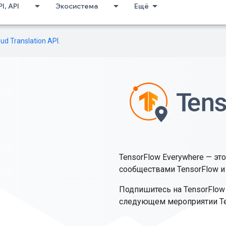
I, API
Экосистема
Ещё
oud Translation API
.
TensorFlow Everywhere — э
сообществами TensorFlow и
Подпишитесь на TensorFlow
следующем мероприятии Ten