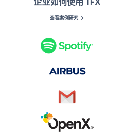
企业如何使用 TFX
p
i
m
p
o
r
a
e
查看案例研究
t
b
i
n
i
u
l
X
f
s
y