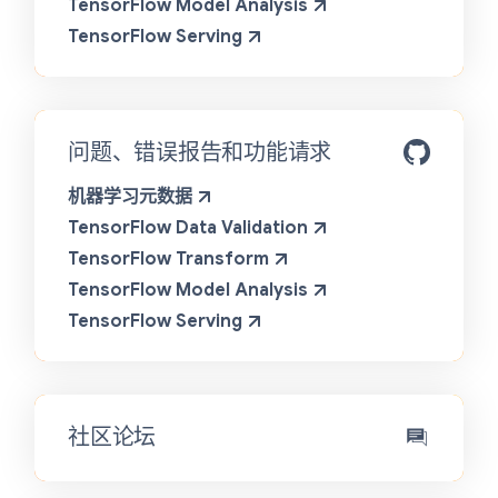
TensorFlow Model Analysis
TensorFlow Serving
问题、错误报告和功能请求
机器学习元数据
TensorFlow Data Validation
TensorFlow Transform
TensorFlow Model Analysis
TensorFlow Serving
社区论坛