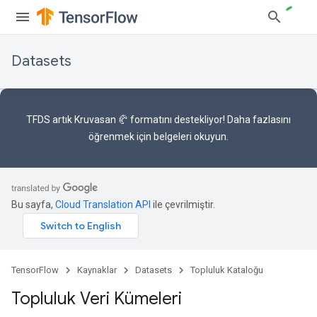
Datasets
TFDS artık
Kruvasan 🥐 formatını
destekliyor! Daha fazlasını
öğrenmek için
belgeleri
okuyun.
Bu sayfa,
Cloud Translation API
ile çevrilmiştir.
TensorFlow
Kaynaklar
Datasets
Topluluk Kataloğu
Topluluk Veri Kümeleri