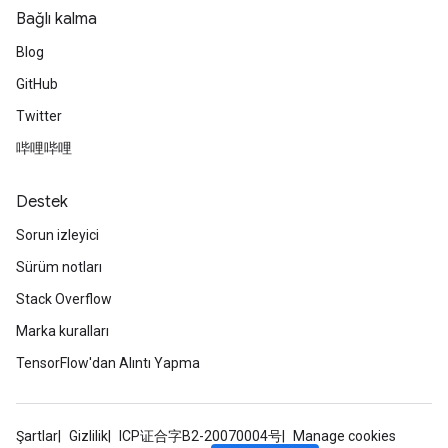
Bağlı kalma
Blog
GitHub
Twitter
哔哩哔哩
Destek
Sorun izleyici
Sürüm notları
Stack Overflow
Marka kuralları
TensorFlow'dan Alıntı Yapma
Şartlar
Gizlilik
ICP证合字B2-20070004号
Manage cookies