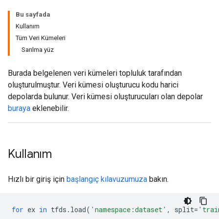
Bu sayfada
Kullanım
Tüm Veri Kümeleri
Sarılma yüz
Burada belgelenen veri kümeleri topluluk tarafından
oluşturulmuştur. Veri kümesi oluşturucu kodu harici
depolarda bulunur. Veri kümesi oluşturucuları olan depolar
buraya
eklenebilir.
Kullanım
Hızlı bir giriş için
başlangıç ​​kılavuzumuza
bakın.
for
ex
in
tfds
.
load
(
'namespace:dataset'
,
split
=
'trai