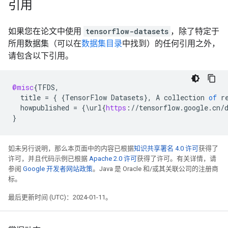
引用
如果您在论文中使用
tensorflow-datasets
，除了特定于
所用数据集（可以在
数据集目录
中找到）的任何引用之外，
请包含以下引用。
@misc
{
TFDS
,
title
=
{
{
TensorFlow
Datasets
}
,
A
collection
of
r
howpublished
=
{\
url
{
https
:
//
tensorflow
.
google
.
cn
/
}
如未另行说明，那么本页面中的内容已根据
知识共享署名 4.0 许可
获得了
许可，并且代码示例已根据
Apache 2.0 许可
获得了许可。有关详情，请
参阅
Google 开发者网站政策
。Java 是 Oracle 和/或其关联公司的注册商
标。
最后更新时间 (UTC)：2024-01-11。