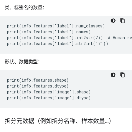
类、标签名的数量：
print(info.features["label"].num_classes)

print(info.features["label"].names)

print(info.features["label"].int2str(7))  # Human re
形状、数据类型：
print
(
info
.
features
.
shape
)
print
(
info
.
features
.
dtype
)
print
(
info
.
features
[
'
image
'
].
shape
)
print
(
info
.
features
[
'
image
'
].
dtype
)
拆分元数据（例如拆分名称、样本数量…）