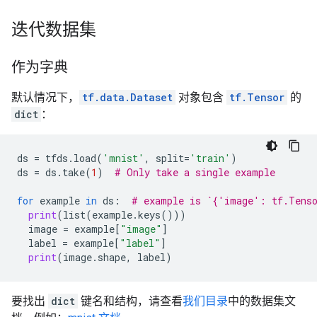
迭代数据集
作为字典
默认情况下，
tf.data.Dataset
对象包含
tf.Tensor
的
dict
：
ds
=
tfds
.
load
(
'mnist'
,
split
=
'train'
)
ds
=
ds
.
take
(
1
)
# Only take a single example
for
example
in
ds
:
# example is `{'image': tf.Tens
print
(
list
(
example
.
keys
()))
image
=
example
[
"image"
]
label
=
example
[
"label"
]
print
(
image
.
shape
,
label
)
要找出
dict
键名和结构，请查看
我们目录
中的数据集文