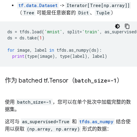
tf.data.Dataset
->
Iterator[Tree[np.array]]
（
Tree
可能是任意嵌套的
Dict
、
Tuple
）
ds
=
tfds
.
load
(
'mnist'
,
split
=
'train'
,
as_supervised
ds
=
ds
.
take
(
1
)
for
image
,
label
in
tfds
.
as_numpy
(
ds
):
print
(
type
(
image
),
type
(
label
),
label
)
作为 batched tf
.
Tensor（
batch
_
size=-1
）
使用
batch_size=-1
，您可以在单个批次中加载完整的数
据集。
这可与
as_supervised=True
和
tfds.as_numpy
结合使
用以获取
(np.array, np.array)
形式的数据：