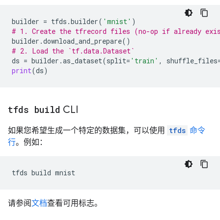
builder
=
tfds
.
builder
(
'mnist'
)
# 1. Create the tfrecord files (no-op if already exi
builder
.
download_and_prepare
()
# 2. Load the `tf.data.Dataset`
ds
=
builder
.
as_dataset
(
split
=
'train'
,
shuffle_files
print
(
ds
)
tfds build
CLI
如果您希望生成一个特定的数据集，可以使用
tfds
命令
行
。例如：
tfds
build
请参阅
文档
查看可用标志。