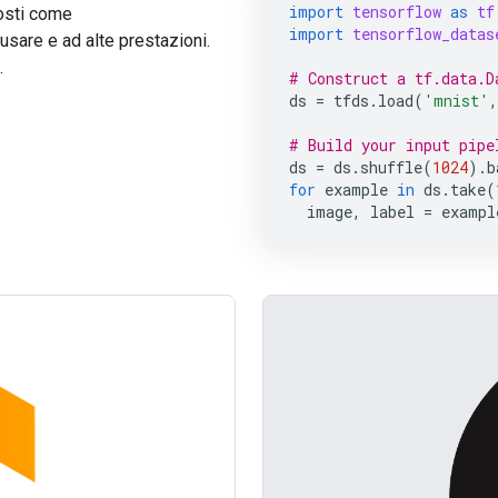
import
tensorflow
as
tf
posti come
import
tensorflow_datas
 usare e ad alte prestazioni.
.
# Construct a tf.data.D
ds
=
tfds
.
load
(
'mnist'
,
# Build your input pipe
ds
=
ds
.
shuffle
(
1024
)
.
b
for
example
in
ds
.
take
(
image
,
label
=
exampl