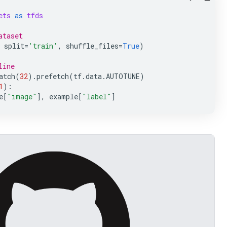
ets
as
tfds
ataset
split
=
'train'
,
shuffle_files
=
True
)
line
atch
(
32
)
.
prefetch
(
tf
.
data
.
AUTOTUNE
)
1
):
e
[
"image"
],
example
[
"label"
]