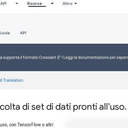
API
Risorse
Altro
Guida
API
a supporta il
formato Croissant 🥐
! Leggi la
documentazione
per sapern
d Translation
.
ta di set di dati pronti all'uso.
'uso, con TensorFlow o altri