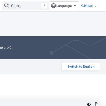
/
GitHub
e di più.