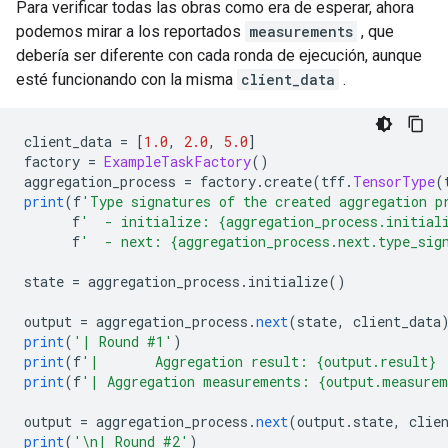
Para verificar todas las obras como era de esperar, ahora
podemos mirar a los reportados
measurements
, que
debería ser diferente con cada ronda de ejecución, aunque
esté funcionando con la misma
client_data
.
client_data 
=
[
1.0
,
2.0
,
5.0
]
factory 
=
ExampleTaskFactory
()
aggregation_process 
=
 factory
.
create
(
tff
.
TensorType
(
print
(
f
'Type signatures of the created aggregation p
      f
'  - initialize: {aggregation_process.initial
      f
'  - next: {aggregation_process.next.type_sig
state 
=
 aggregation_process
.
initialize
()
output 
=
 aggregation_process
.
next
(
state
,
 client_data
print
(
'| Round #1'
)
print
(
f
'|       Aggregation result: {output.result} 
print
(
f
'| Aggregation measurements: {output.measurem
output 
=
 aggregation_process
.
next
(
output
.
state
,
 clie
print
(
'\n| Round #2'
)