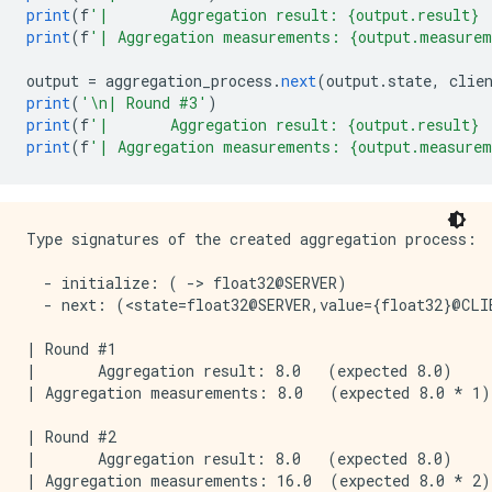
print
(
f
'|       Aggregation result: {output.result} 
print
(
f
'| Aggregation measurements: {output.measurem
output 
=
 aggregation_process
.
next
(
output
.
state
,
 clie
print
(
'\n| Round #3'
)
print
(
f
'|       Aggregation result: {output.result} 
print
(
f
'| Aggregation measurements: {output.measurem
Type signatures of the created aggregation process:

  - initialize: ( -> float32@SERVER)

  - next: (<state=float32@SERVER,value={float32}@CLI
| Round #1

|       Aggregation result: 8.0   (expected 8.0)

| Aggregation measurements: 8.0   (expected 8.0 * 1)

| Round #2

|       Aggregation result: 8.0   (expected 8.0)

| Aggregation measurements: 16.0  (expected 8.0 * 2)
