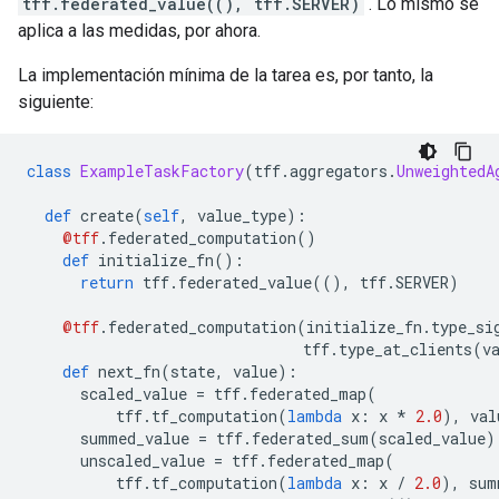
tff.federated_value((), tff.SERVER)
. Lo mismo se
aplica a las medidas, por ahora.
La implementación mínima de la tarea es, por tanto, la
siguiente:
class
ExampleTaskFactory
(
tff
.
aggregators
.
UnweightedA
def
 create
(
self
,
 value_type
):
@tff
.
federated_computation
()
def
 initialize_fn
():
return
 tff
.
federated_value
((),
 tff
.
SERVER
)
@tff
.
federated_computation
(
initialize_fn
.
type_si
                               tff
.
type_at_clients
(
v
def
 next_fn
(
state
,
 value
):
      scaled_value 
=
 tff
.
federated_map
(
          tff
.
tf_computation
(
lambda
 x
:
 x 
*
2.0
),
 val
      summed_value 
=
 tff
.
federated_sum
(
scaled_value
)
      unscaled_value 
=
 tff
.
federated_map
(
          tff
.
tf_computation
(
lambda
 x
:
 x 
/
2.0
),
 sum