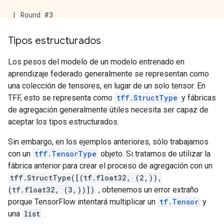
| Round #3

|       Aggregation result: 8.0   (expected 8.0)

Tipos estructurados
Los pesos del modelo de un modelo entrenado en
aprendizaje federado generalmente se representan como
una colección de tensores, en lugar de un solo tensor. En
TFF, esto se representa como
tff.StructType
y fábricas
de agregación generalmente útiles necesita ser capaz de
aceptar los tipos estructurados.
Sin embargo, en los ejemplos anteriores, sólo trabajamos
con un
tff.TensorType
objeto. Si tratamos de utilizar la
fábrica anterior para crear el proceso de agregación con un
tff.StructType([(tf.float32, (2,)),
(tf.float32, (3,))])
, obtenemos un error extraño
porque TensorFlow intentará multiplicar un
tf.Tensor
y
una
list
.