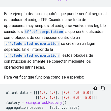
Este ejemplo destaca un patrón que puede ser útil seguir al
estructurar el código TFF. Cuando no se trata de
operaciones muy simples, el código se vuelve más legible
cuando los
tff.tf_computation
s que serán utilizados
como bloques de construcción dentro de un
tff.federated_computation
se crean en un lugar
separado. En el interior de la
tff.federated_computation
, estos bloques de
construcción solamente se conectan mediante los
operadores intrínsecas.
Para verificar que funciona como se esperaba:
client_data 
=
[[[
1.0
,
2.0
],
[
3.0
,
4.0
,
5.0
]],
[[
1.0
,
1.0
],
[
3.0
,
0.0
,
-
5.0
]]]
factory 
=
ExampleTaskFactory
()
aggregation_process 
=
 factory
.
create
(