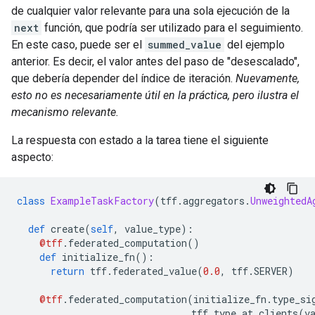
de cualquier valor relevante para una sola ejecución de la
next
función, que podría ser utilizado para el seguimiento.
En este caso, puede ser el
summed_value
del ejemplo
anterior. Es decir, el valor antes del paso de "desescalado",
que debería depender del índice de iteración.
Nuevamente,
esto no es necesariamente útil en la práctica, pero ilustra el
mecanismo relevante.
La respuesta con estado a la tarea tiene el siguiente
aspecto:
class
ExampleTaskFactory
(
tff
.
aggregators
.
UnweightedA
def
 create
(
self
,
 value_type
):
@tff
.
federated_computation
()
def
 initialize_fn
():
return
 tff
.
federated_value
(
0.0
,
 tff
.
SERVER
)
@tff
.
federated_computation
(
initialize_fn
.
type_si
                               tff
.
type_at_clients
(
v