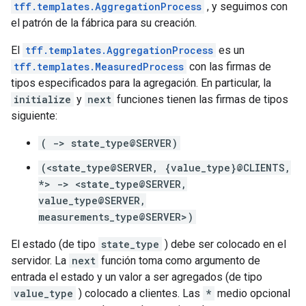
tff.templates.AggregationProcess
, y seguimos con
el patrón de la fábrica para su creación.
El
tff.templates.AggregationProcess
es un
tff.templates.MeasuredProcess
con las firmas de
tipos especificados para la agregación. En particular, la
initialize
y
next
funciones tienen las firmas de tipos
siguiente:
( -> state_type@SERVER)
(<state_type@SERVER, {value_type}@CLIENTS,
*> -> <state_type@SERVER,
value_type@SERVER,
measurements_type@SERVER>)
El estado (de tipo
state_type
) debe ser colocado en el
servidor. La
next
función toma como argumento de
entrada el estado y un valor a ser agregados (de tipo
value_type
) colocado a clientes. Las
*
medio opcional