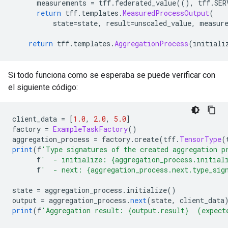
      measurements 
=
 tff
.
federated_value
((),
 tff
.
SER
return
 tff
.
templates
.
MeasuredProcessOutput
(
          state
=
state
,
 result
=
unscaled_value
,
 measur
return
 tff
.
templates
.
AggregationProcess
(
initiali
Si todo funciona como se esperaba se puede verificar con
el siguiente código:
client_data 
=
[
1.0
,
2.0
,
5.0
]
factory 
=
ExampleTaskFactory
()
aggregation_process 
=
 factory
.
create
(
tff
.
TensorType
(
print
(
f
'Type signatures of the created aggregation p
      f
'  - initialize: {aggregation_process.initial
      f
'  - next: {aggregation_process.next.type_sig
state 
=
 aggregation_process
.
initialize
()
output 
=
 aggregation_process
.
next
(
state
,
 client_data
print
(
f
'Aggregation result: {output.result}  (expect