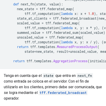
def
 next_fn
(
state
,
 value
):
      new_state 
=
 tff
.
federated_map
(
          tff
.
tf_computation
(
lambda
 x
:
 x 
+
1.0
),
 sta
      state_at_clients 
=
 tff
.
federated_broadcast
(
new
      scaled_value 
=
 tff
.
federated_map
(
          tff
.
tf_computation
(
lambda
 x
,
 y
:
 x 
*
 y
),
(
v
      summed_value 
=
 tff
.
federated_sum
(
scaled_value
)
      unscaled_value 
=
 tff
.
federated_map
(
          tff
.
tf_computation
(
lambda
 x
,
 y
:
 x 
/
 y
),
(
s
return
 tff
.
templates
.
MeasuredProcessOutput
(
          state
=
new_state
,
 result
=
unscaled_value
,
 me
return
 tff
.
templates
.
AggregationProcess
(
initiali
Tenga en cuenta que el
state
que entra en
next_fn
como entrada se coloca en el servidor. Con el fin de
utilizarlo en los clientes, primero debe ser comunicada, que
se logra mediante el
tff.federated_broadcast
operador.