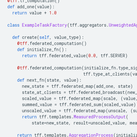
@tff
.
tf_computation
()
def
 add_one
(
value
):
return
 value 
+
1.0
class
ExampleTaskFactory
(
tff
.
aggregators
.
UnweightedA
def
 create
(
self
,
 value_type
):
@tff
.
federated_computation
()
def
 initialize_fn
():
return
 tff
.
federated_value
(
0.0
,
 tff
.
SERVER
)
@tff
.
federated_computation
(
initialize_fn
.
type_si
                               tff
.
type_at_clients
(
v
def
 next_fn
(
state
,
 value
):
      new_state 
=
 tff
.
federated_map
(
add_one
,
 state
)
      state_at_clients 
=
 tff
.
federated_broadcast
(
new
      scaled_value 
=
 tff
.
federated_map
(
scale
,
(
value
      summed_value 
=
 tff
.
federated_sum
(
scaled_value
)
      unscaled_value 
=
 tff
.
federated_map
(
unscale
,
(
s
return
 tff
.
templates
.
MeasuredProcessOutput
(
          state
=
new_state
,
 result
=
unscaled_value
,
 me
return
 tff
.
templates
.
AggregationProcess
(
initiali