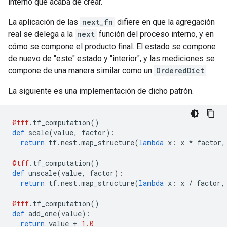
interno que acaba de crear.
La aplicación de las
next_fn
difiere en que la agregación
real se delega a la
next
función del proceso interno, y en
cómo se compone el producto final. El estado se compone
de nuevo de "este" estado y "interior", y las mediciones se
compone de una manera similar como un
OrderedDict
.
La siguiente es una implementación de dicho patrón.
@tff
.
tf_computation
()
def
 scale
(
value
,
 factor
):
return
 tf
.
nest
.
map_structure
(
lambda
 x
:
 x 
*
 factor
,
@tff
.
tf_computation
()
def
 unscale
(
value
,
 factor
):
return
 tf
.
nest
.
map_structure
(
lambda
 x
:
 x 
/
 factor
,
@tff
.
tf_computation
()
def
 add_one
(
value
):
return
 value 
+
1.0