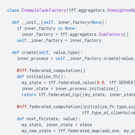
class
ExampleTaskFactory
(
tff
.
aggregators
.
UnweightedA
def
 __init__
(
self
,
 inner_factory
=
None
):
if
 inner_factory 
is
None
:
      inner_factory 
=
 tff
.
aggregators
.
SumFactory
()
self
.
_inner_factory 
=
 inner_factory
def
 create
(
self
,
 value_type
):
    inner_process 
=
self
.
_inner_factory
.
create
(
value
@tff
.
federated_computation
()
def
 initialize_fn
():
      my_state 
=
 tff
.
federated_value
(
0.0
,
 tff
.
SERVER
      inner_state 
=
 inner_process
.
initialize
()
return
 tff
.
federated_zip
((
my_state
,
 inner_stat
@tff
.
federated_computation
(
initialize_fn
.
type_si
                               tff
.
type_at_clients
(
v
def
 next_fn
(
state
,
 value
):
      my_state
,
 inner_state 
=
 state
      my_new_state 
=
 tff
.
federated_map
(
add_one
,
 my_s