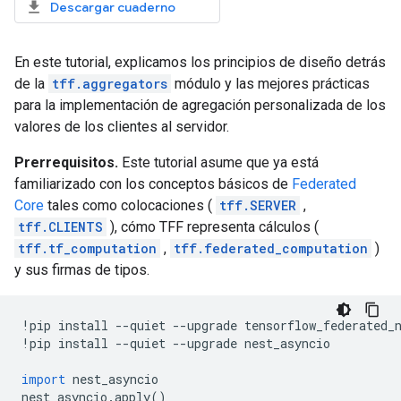
Descargar cuaderno
En este tutorial, explicamos los principios de diseño detrás
de la
tff.aggregators
módulo y las mejores prácticas
para la implementación de agregación personalizada de los
valores de los clientes al servidor.
Prerrequisitos.
Este tutorial asume que ya está
familiarizado con los conceptos básicos de
Federated
Core
tales como colocaciones (
tff.SERVER
,
tff.CLIENTS
), cómo TFF representa cálculos (
tff.tf_computation
,
tff.federated_computation
)
y sus firmas de tipos.
!
pip install 
--
quiet 
--
upgrade tensorflow_federated_
!
pip install 
--
quiet 
--
upgrade nest_asyncio
import
 nest_asyncio
nest_asyncio
.
apply
()