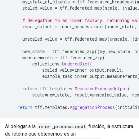
      my_state_at_clients 
=
 tff
.
federated_broadcast
(
      scaled_value 
=
 tff
.
federated_map
(
scale
,
(
value
# Delegation to an inner factory, returning va
      inner_output 
=
 inner_process
.
next
(
inner_state
,
      unscaled_value 
=
 tff
.
federated_map
(
unscale
,
(
i
      new_state 
=
 tff
.
federated_zip
((
my_new_state
,
 i
      measurements 
=
 tff
.
federated_zip
(
          collections
.
OrderedDict
(
              scaled_value
=
inner_output
.
result
,
              example_task
=
inner_output
.
measurements
return
 tff
.
templates
.
MeasuredProcessOutput
(
          state
=
new_state
,
 result
=
unscaled_value
,
 me
return
 tff
.
templates
.
AggregationProcess
(
initiali
Al delegar a la
inner_process.next
función, la estructura
de retorno que obtenemos es un