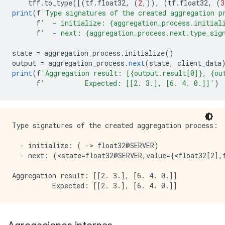
    tff
.
to_type
([(
tf
.
float32
,
(
2
,)),
(
tf
.
float32
,
(
3
print
(
f
'Type signatures of the created aggregation p
      f
'  - initialize: {aggregation_process.initial
      f
'  - next: {aggregation_process.next.type_sig
state 
=
 aggregation_process
.
initialize
()
output 
=
 aggregation_process
.
next
(
state
,
 client_data
print
(
f
'Aggregation result: [{output.result[0]}, {ou
      f
'          Expected: [[2. 3.], [6. 4. 0.]]'
)
Type signatures of the created aggregation process:

  - initialize: ( -> float32@SERVER)

  - next: (<state=float32@SERVER,value={<float32[2],
Aggregation result: [[2. 3.], [6. 4. 0.]]
