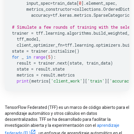
input_spec
=
train_data
[
0
]
.
element_spec
,
metrics_constructor
=
collections
.
OrderedDict
(
accuracy
=
tf
.
keras
.
metrics
.
SparseCategorica
# Simulate a few rounds of training with the selec
trainer
=
tff
.
learning
.
algorithms
.
build_weighted_f
tff_model
,
client_optimizer_fn
=
tff
.
learning
.
optimizers
.
buil
state
=
trainer
.
initialize
()
for
_
in
range
(
5
):
result
=
trainer
.
next
(
state
,
train_data
)
state
=
result
.
state
metrics
=
result
.
metrics
print
(
metrics
[
'client_work'
][
'train'
][
'accuracy'
TensorFlow Federated (TFF) es un marco de código abierto para el
aprendizaje automático y otros cálculos en datos
descentralizados. TFF se ha desarrollado para facilitar la
investigación abierta y la experimentación con el
aprendizaje
federado (FL)
, un enfoque de aprendizaje automático en el