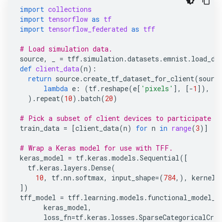
import
collections
import
tensorflow
as
tf
import
tensorflow_federated
as
tff
# Load simulation data.
source
,
_
=
tff
.
simulation
.
datasets
.
emnist
.
load_da
def
client_data
(
n
):
return
source
.
create_tf_dataset_for_client
(
sourc
lambda
e
:
(
tf
.
reshape
(
e
[
'pixels'
],
[
-
1
]),
e
[
)
.
repeat
(
10
)
.
batch
(
20
)
# Pick a subset of client devices to participate i
train_data
=
[
client_data
(
n
)
for
n
in
range
(
3
)]
# Wrap a Keras model for use with TFF.
keras_model
=
tf
.
keras
.
models
.
Sequential
([
tf
.
keras
.
layers
.
Dense
(
10
,
tf
.
nn
.
softmax
,
input_shape
=
(
784
,),
kernel_
])
tff_model
=
tff
.
learning
.
models
.
functional_model_f
keras_model
,
loss_fn
=
tf
.
keras
.
losses
.
SparseCategoricalCros