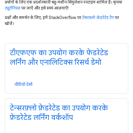
प्रयोगों के लिए एक प्रदर्शनकारी बहु-मशीन सिमुलेशन रनटाइम शामिल है। कृपया
ट्यूटोरियल
पर जाएँ और इसे स्वयं आज़माएँ!
प्रश्नों और समर्थन के लिए, हमें StackOverflow पर
टेंसरफ़्लो-फ़ेडरेटेड टैग
पर
खोजें।
टीएफएफ का उपयोग करके फेडरेटेड
लर्निंग और एनालिटिक्स रिसर्च डेमो
वीडियो देखें
टेन्सरफ़्लो फ़ेडरेटेड का उपयोग करके
फ़ेडरेटेड लर्निंग वर्कशॉप