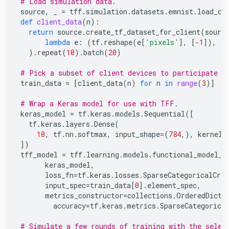
# Load simulation data.
source
,
_
=
tff
.
simulation
.
datasets
.
emnist
.
load_da
def
client_data
(
n
):
return
source
.
create_tf_dataset_for_client
(
sourc
lambda
e
:
(
tf
.
reshape
(
e
[
'pixels'
],
[
-
1
]),
e
[
)
.
repeat
(
10
)
.
batch
(
20
)
# Pick a subset of client devices to participate i
train_data
=
[
client_data
(
n
)
for
n
in
range
(
3
)]
# Wrap a Keras model for use with TFF.
keras_model
=
tf
.
keras
.
models
.
Sequential
([
tf
.
keras
.
layers
.
Dense
(
10
,
tf
.
nn
.
softmax
,
input_shape
=
(
784
,),
kernel_
])
tff_model
=
tff
.
learning
.
models
.
functional_model_f
keras_model
,
loss_fn
=
tf
.
keras
.
losses
.
SparseCategoricalCros
input_spec
=
train_data
[
0
]
.
element_spec
,
metrics_constructor
=
collections
.
OrderedDict
(
accuracy
=
tf
.
keras
.
metrics
.
SparseCategorica
# Simulate a few rounds of training with the selec