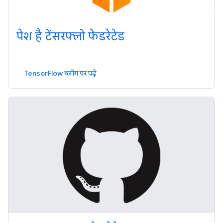
पेश है टेंसरफ्लो फेडरेटेड
TensorFlow ब्लॉग पर पढ़ें