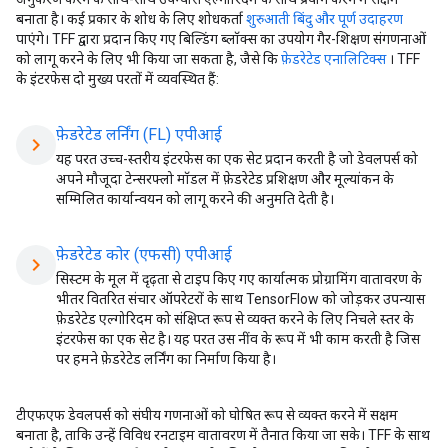
बनाता है। कई प्रकार के शोध के लिए शोधकर्ता
शुरुआती बिंदु और पूर्ण उदाहरण
पाएंगे। TFF द्वारा प्रदान किए गए बिल्डिंग ब्लॉक्स का उपयोग गैर-शिक्षण संगणनाओं
को लागू करने के लिए भी किया जा सकता है, जैसे कि
फ़ेडरेटेड एनालिटिक्स
। TFF
के इंटरफेस दो मुख्य परतों में व्यवस्थित हैं:
फ़ेडरेटेड लर्निंग (FL) एपीआई
chevron_right
यह परत उच्च-स्तरीय इंटरफेस का एक सेट प्रदान करती है जो डेवलपर्स को
अपने मौजूदा टेन्सरफ्लो मॉडल में फ़ेडरेटेड प्रशिक्षण और मूल्यांकन के
सम्मिलित कार्यान्वयन को लागू करने की अनुमति देती है।
फ़ेडरेटेड कोर (एफसी) एपीआई
chevron_right
सिस्टम के मूल में दृढ़ता से टाइप किए गए कार्यात्मक प्रोग्रामिंग वातावरण के
भीतर वितरित संचार ऑपरेटरों के साथ TensorFlow को जोड़कर उपन्यास
फ़ेडरेटेड एल्गोरिदम को संक्षिप्त रूप से व्यक्त करने के लिए निचले स्तर के
इंटरफेस का एक सेट है। यह परत उस नींव के रूप में भी काम करती है जिस
पर हमने फ़ेडरेटेड लर्निंग का निर्माण किया है।
टीएफएफ डेवलपर्स को संघीय गणनाओं को घोषित रूप से व्यक्त करने में सक्षम
बनाता है, ताकि उन्हें विविध रनटाइम वातावरण में तैनात किया जा सके। TFF के साथ