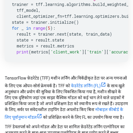
trainer
=
tff
.
learning
.
algorithms
.
build_weighted_f
tff_model
,
client_optimizer_fn
=
tff
.
learning
.
optimizers
.
buil
state
=
trainer
.
initialize
()
for
_
in
range
(
5
):
result
=
trainer
.
next
(
state
,
train_data
)
state
=
result
.
state
metrics
=
result
.
metrics
print
(
metrics
[
'client_work'
][
'train'
][
'accuracy'
TensorFlow फ़ेडरेटेड (TFF) मशीन लर्निंग और विकेंद्रीकृत डेटा पर अन्य गणनाओं
के लिए एक ओपन-सोर्स फ्रेमवर्क है। TFF को
फेडरेटेड लर्निंग (FL)
के साथ खुले
अनुसंधान और प्रयोग की सुविधा के लिए विकसित किया गया है, मशीन सीखने के
लिए एक दृष्टिकोण जहां एक साझा वैश्विक मॉडल को कई भाग लेने वाले ग्राहकों में
प्रशिक्षित किया जाता है जो अपने प्रशिक्षण डेटा को स्थानीय रूप से रखते हैं। उदाहरण
के लिए, सर्वर पर संवेदनशील टाइपिंग डेटा अपलोड किए बिना
मोबाइल कीबोर्ड के
लिए पूर्वानुमान मॉडल
को प्रशिक्षित करने के लिए FL का उपयोग किया गया है।
TFF डेवलपर्स को अपने मॉडल और डेटा पर शामिल फ़ेडरेटेड लर्निंग एल्गोरिदम का
अनुकरण करने के साथ-साथ उपन्यास एल्गोरिदम के साथ प्रयोग करने में सक्षम