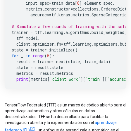
input_spec
=
train_data
[
0
]
.
element_spec
,
metrics_constructor
=
collections
.
OrderedDict
(
accuracy
=
tf
.
keras
.
metrics
.
SparseCategorica
# Simulate a few rounds of training with the selec
trainer
=
tff
.
learning
.
algorithms
.
build_weighted_f
tff_model
,
client_optimizer_fn
=
tff
.
learning
.
optimizers
.
buil
state
=
trainer
.
initialize
()
for
_
in
range
(
5
):
result
=
trainer
.
next
(
state
,
train_data
)
state
=
result
.
state
metrics
=
result
.
metrics
print
(
metrics
[
'client_work'
][
'train'
][
'accuracy'
TensorFlow Federated (TFF) es un marco de código abierto para el
aprendizaje automático y otros cálculos en datos
descentralizados. TFF se ha desarrollado para facilitar la
investigación abierta y la experimentación con el
aprendizaje
federado (FL)
, un enfoque de aprendizaje automático en el