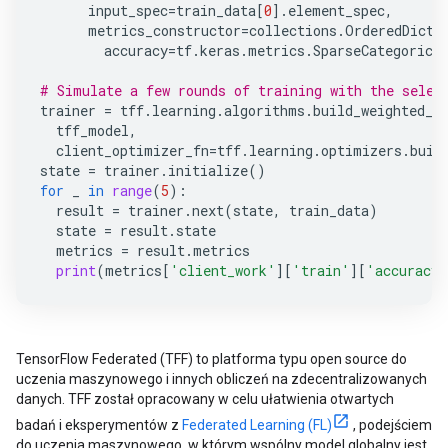
input_spec
=
train_data
[
0
]
.
element_spec
,
metrics_constructor
=
collections
.
OrderedDict
(
accuracy
=
tf
.
keras
.
metrics
.
SparseCategorica
# Simulate a few rounds of training with the selec
trainer
=
tff
.
learning
.
algorithms
.
build_weighted_f
tff_model
,
client_optimizer_fn
=
tff
.
learning
.
optimizers
.
buil
state
=
trainer
.
initialize
()
for
_
in
range
(
5
):
result
=
trainer
.
next
(
state
,
train_data
)
state
=
result
.
state
metrics
=
result
.
metrics
print
(
metrics
[
'client_work'
][
'train'
][
'accuracy'
TensorFlow Federated (TFF) to platforma typu open source do
uczenia maszynowego i innych obliczeń na zdecentralizowanych
danych. TFF został opracowany w celu ułatwienia otwartych
badań i eksperymentów z
Federated Learning (FL)
, podejściem
do uczenia maszynowego, w którym wspólny model globalny jest