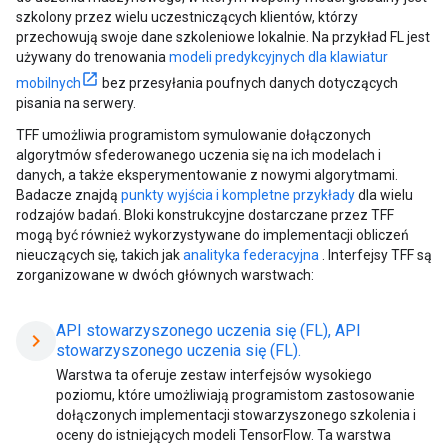
szkolony przez wielu uczestniczących klientów, którzy
przechowują swoje dane szkoleniowe lokalnie. Na przykład FL jest
używany do trenowania
modeli predykcyjnych dla klawiatur
mobilnych
bez przesyłania poufnych danych dotyczących
pisania na serwery.
TFF umożliwia programistom symulowanie dołączonych
algorytmów sfederowanego uczenia się na ich modelach i
danych, a także eksperymentowanie z nowymi algorytmami.
Badacze znajdą
punkty wyjścia i kompletne przykłady
dla wielu
rodzajów badań. Bloki konstrukcyjne dostarczane przez TFF
mogą być również wykorzystywane do implementacji obliczeń
nieuczących się, takich jak
analityka federacyjna
. Interfejsy TFF są
zorganizowane w dwóch głównych warstwach:
API stowarzyszonego uczenia się (FL), API
chevron_right
stowarzyszonego uczenia się (FL).
Warstwa ta oferuje zestaw interfejsów wysokiego
poziomu, które umożliwiają programistom zastosowanie
dołączonych implementacji stowarzyszonego szkolenia i
oceny do istniejących modeli TensorFlow. Ta warstwa