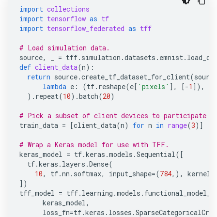
import
collections
import
tensorflow
as
tf
import
tensorflow_federated
as
tff
# Load simulation data.
source
,
_
=
tff
.
simulation
.
datasets
.
emnist
.
load_da
def
client_data
(
n
):
return
source
.
create_tf_dataset_for_client
(
sourc
lambda
e
:
(
tf
.
reshape
(
e
[
'pixels'
],
[
-
1
]),
e
[
)
.
repeat
(
10
)
.
batch
(
20
)
# Pick a subset of client devices to participate i
train_data
=
[
client_data
(
n
)
for
n
in
range
(
3
)]
# Wrap a Keras model for use with TFF.
keras_model
=
tf
.
keras
.
models
.
Sequential
([
tf
.
keras
.
layers
.
Dense
(
10
,
tf
.
nn
.
softmax
,
input_shape
=
(
784
,),
kernel_
])
tff_model
=
tff
.
learning
.
models
.
functional_model_f
keras_model
,
loss_fn
=
tf
.
keras
.
losses
.
SparseCategoricalCros