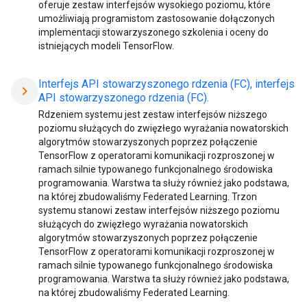
oferuje zestaw interfejsów wysokiego poziomu, które
umożliwiają programistom zastosowanie dołączonych
implementacji stowarzyszonego szkolenia i oceny do
istniejących modeli TensorFlow.
Interfejs API stowarzyszonego rdzenia (FC), interfejs
chevron_right
API stowarzyszonego rdzenia (FC).
Rdzeniem systemu jest zestaw interfejsów niższego
poziomu służących do zwięzłego wyrażania nowatorskich
algorytmów stowarzyszonych poprzez połączenie
TensorFlow z operatorami komunikacji rozproszonej w
ramach silnie typowanego funkcjonalnego środowiska
programowania. Warstwa ta służy również jako podstawa,
na której zbudowaliśmy Federated Learning. Trzon
systemu stanowi zestaw interfejsów niższego poziomu
służących do zwięzłego wyrażania nowatorskich
algorytmów stowarzyszonych poprzez połączenie
TensorFlow z operatorami komunikacji rozproszonej w
ramach silnie typowanego funkcjonalnego środowiska
programowania. Warstwa ta służy również jako podstawa,
na której zbudowaliśmy Federated Learning.