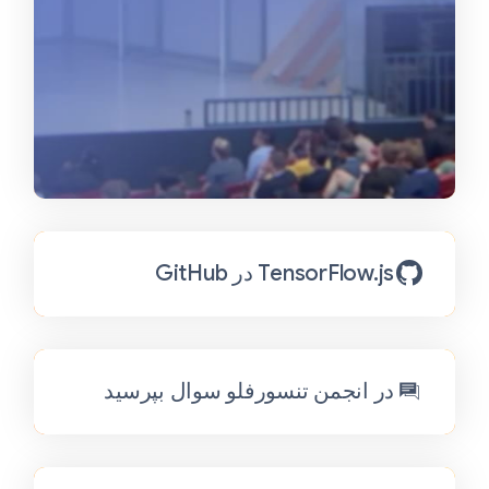
TensorFlow.js در GitHub
در انجمن تنسورفلو سوال بپرسید