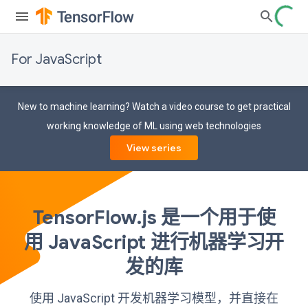
For JavaScript
New to machine learning? Watch a video course to get practical
working knowledge of ML using web technologies
View series
TensorFlow.js 是一个用于使
用 JavaScript 进行机器学习开
发的库
使用 JavaScript 开发机器学习模型，并直接在