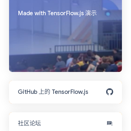
Made with TensorFlow.js 演示
GitHub 上的 TensorFlow.js
社区论坛