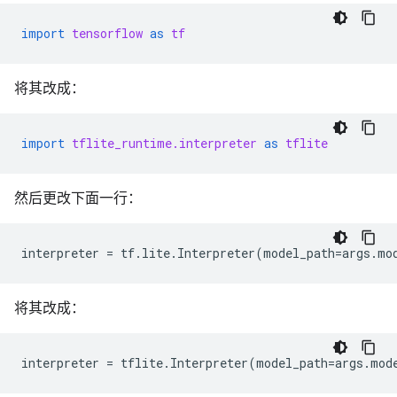
import
tensorflow
as
tf
将其改成：
import
tflite_runtime.interpreter
as
tflite
然后更改下面一行：
interpreter
=
tf
.
lite
.
Interpreter
(
model_path
=
args
.
mo
将其改成：
interpreter
=
tflite
.
Interpreter
(
model_path
=
args
.
mod