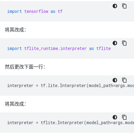
import
tensorflow
as
tf
将其改成：
import
tflite_runtime.interpreter
as
tflite
然后更改下面一行：
interpreter
=
tf
.
lite
.
Interpreter
(
model_path
=
args
.
mo
将其改成：
interpreter
=
tflite
.
Interpreter
(
model_path
=
args
.
mod