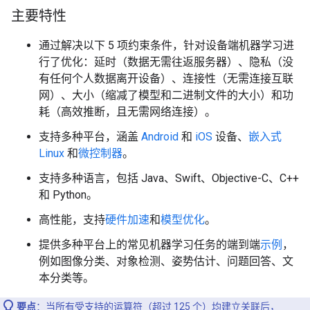
主要特性
通过解决以下 5 项约束条件，针对设备端机器学习进
行了优化：延时（数据无需往返服务器）、隐私（没
有任何个人数据离开设备）、连接性（无需连接互联
网）、大小（缩减了模型和二进制文件的大小）和功
耗（高效推断，且无需网络连接）。
支持多种平台，涵盖
Android
和
iOS
设备、
嵌入式
Linux
和
微控制器
。
支持多种语言，包括 Java、Swift、Objective-C、C++
和 Python。
高性能，支持
硬件加速
和
模型优化
。
提供多种平台上的常见机器学习任务的端到端
示例
，
例如图像分类、对象检测、姿势估计、问题回答、文
本分类等。
要点
：当所有受支持的运算符（超过 125 个）均建立关联后，