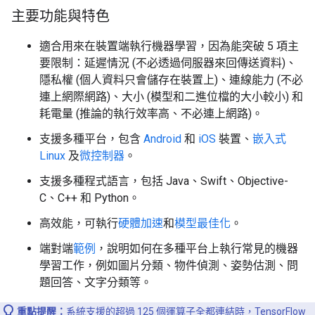
主要功能與特色
適合用來在裝置端執行機器學習
，因為能突破 5 項主
要限制：延遲情況 (不必透過伺服器來回傳送資料)、
隱私權 (個人資料只會儲存在裝置上)、連線能力 (不必
連上網際網路)、大小 (模型和二進位檔的大小較小) 和
耗電量 (推論的執行效率高、不必連上網路)。
支援多種平台
，包含
Android
和
iOS
裝置、
嵌入式
Linux
及
微控制器
。
支援多種程式語言
，包括 Java、Swift、Objective-
C、C++ 和 Python。
高效能
，可執行
硬體加速
和
模型最佳化
。
端對端
範例
，說明如何在多種平台上執行常見的機器
學習工作，例如圖片分類、物件偵測、姿勢估測、問
題回答、文字分類等。
重點提醒：
系統支援的超過 125 個運算子全都連結時，TensorFlow