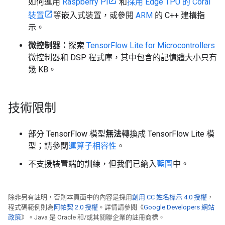
如何運用
Raspberry Pi
和
採用 Edge TPU 的 Coral
裝置
等嵌入式裝置，或參閱
ARM
的 C++ 建構指
示。
微控制器：
探索
TensorFlow Lite for Microcontrollers
微控制器和 DSP 程式庫，其中包含的記憶體大小只有
幾 KB。
技術限制
部分 TensorFlow 模型
無法
轉換成 TensorFlow Lite 模
型
；請參閱
運算子相容性
。
不支援裝置端的訓練
，但我們已納入
藍圖
中。
除非另有註明，否則本頁面中的內容是採用
創用 CC 姓名標示 4.0 授權
，
程式碼範例則為
阿帕契 2.0 授權
。詳情請參閱《
Google Developers 網站
政策
》。Java 是 Oracle 和/或其關聯企業的註冊商標。