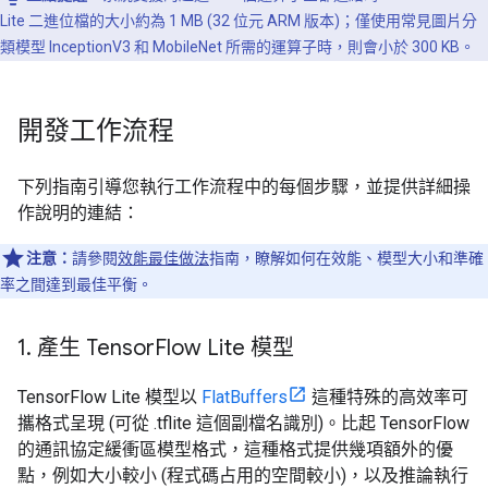
Lite 二進位檔的大小約為 1 MB (32 位元 ARM 版本)；僅使用常見圖片分
類模型 InceptionV3 和 MobileNet 所需的運算子時，則會小於 300 KB。
開發工作流程
下列指南引導您執行工作流程中的每個步驟，並提供詳細操
作說明的連結：
注意：
請參閱
效能最佳做法
指南，瞭解如何在效能、模型大小和準確
率之間達到最佳平衡。
1
.
產生 Tensor
Flow Lite 模型
TensorFlow Lite 模型以
FlatBuffers
這種特殊的高效率可
攜格式呈現 (可從 .tflite
這個副檔名識別)。比起 TensorFlow
的通訊協定緩衝區模型格式，這種格式提供幾項額外的優
點，例如大小較小 (程式碼占用的空間較小)，以及推論執行