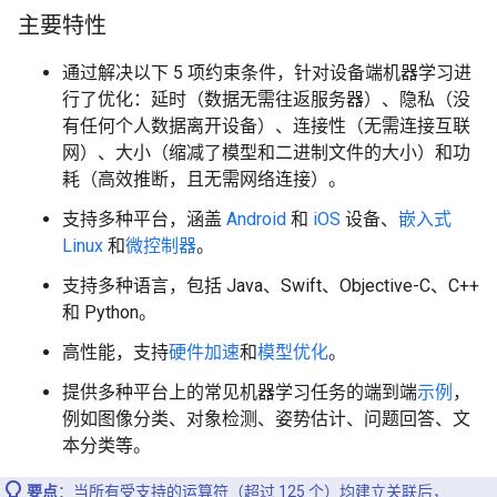
主要特性
通过解决以下 5 项约束条件，针对设备端机器学习进
行了优化：延时（数据无需往返服务器）、隐私（没
有任何个人数据离开设备）、连接性（无需连接互联
网）、大小（缩减了模型和二进制文件的大小）和功
耗（高效推断，且无需网络连接）。
支持多种平台，涵盖
Android
和
iOS
设备、
嵌入式
Linux
和
微控制器
。
支持多种语言，包括 Java、Swift、Objective-C、C++
和 Python。
高性能，支持
硬件加速
和
模型优化
。
提供多种平台上的常见机器学习任务的端到端
示例
，
例如图像分类、对象检测、姿势估计、问题回答、文
本分类等。
要点
：当所有受支持的运算符（超过 125 个）均建立关联后，