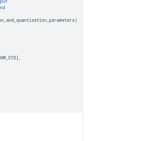
put
nd
on_and_quantization_parameters
)
ORM_STD
]
,