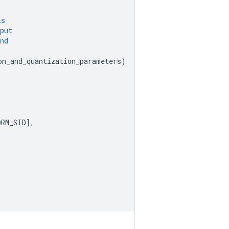
is
put
nd
on_and_quantization_parameters
)
ORM_STD
]
,