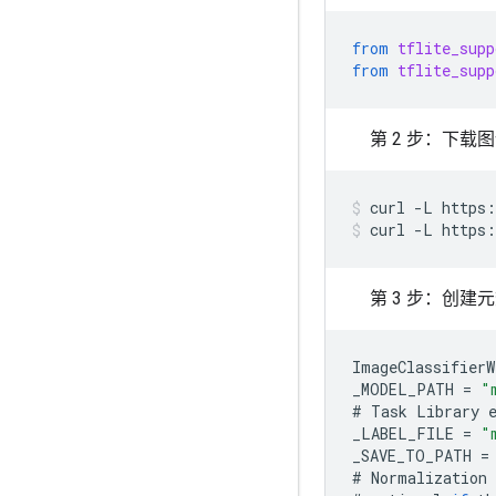
from
tflite_supp
from
tflite_supp
第 2 步：下载
curl
-L
https:
curl
-L
https:
第 3 步：创
ImageClassifierW
_MODEL_PATH
=
"
#
Task
Library
_LABEL_FILE
=
"
_SAVE_TO_PATH
=
#
Normalization