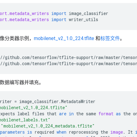
ort.metadata_writers
import
image_classifier
ort.metadata_writers
import
writer_utils
图像分类器示例，
mobilenet_v2_1.0_224.tflite
和
标签文件
。
//github.com/tensorflow/tflite-support/raw/master/tenso
//github.com/tensorflow/tflite-support/raw/master/tenso
建元数据编写器并填充。
riter
=
image_classifier
.
MetadataWriter
mobilenet_v2_1.0_224.tflite"
expects
label
files
that
are
in
the
same
format
as
the
o
mobilenet_labels.txt"
"mobilenet_v2_1.0_224_metadata.tflite"
parameters
is
required
when
reprocessing
the
image
.
It