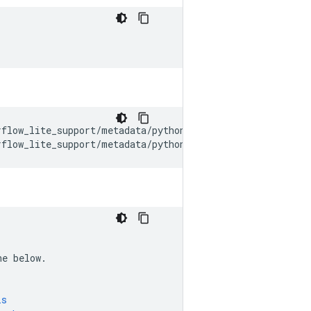
rflow_lite_support/metadata/python/tests/testdata/image_
rflow_lite_support/metadata/python/tests/testdata/image_
ne
below
.
is