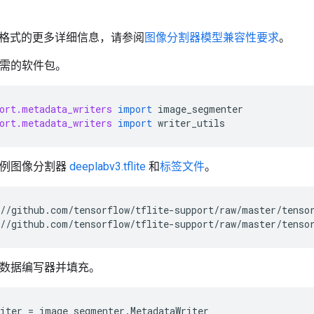
格式的更多详细信息，请参阅
图像分割器模型兼容性要求
。
所需的软件包。
ort.metadata_writers
import
image_segmenter
ort.metadata_writers
import
writer_utils
示例图像分割器
deeplabv3.tflite
和
标签文件
。
//github.com/tensorflow/tflite-support/raw/master/tenso
//github.com/tensorflow/tflite-support/raw/master/tenso
建元数据编写器并填充。
iter
=
image_segmenter
.
MetadataWriter