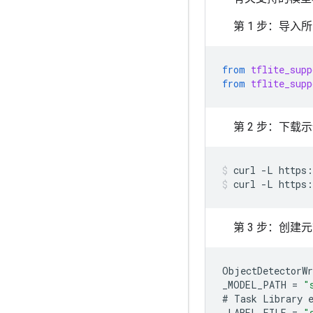
第 1 步：导入
from
tflite_supp
from
tflite_supp
第 2 步：下载
curl
-L
https:
curl
-L
https:
第 3 步：创
ObjectDetectorWr
_MODEL_PATH
=
"
#
Task
Library
_LABEL_FILE
=
"