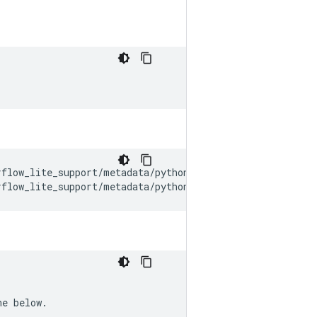
rflow_lite_support/metadata/python/tests/testdata/object
rflow_lite_support/metadata/python/tests/testdata/object
ne
below
.