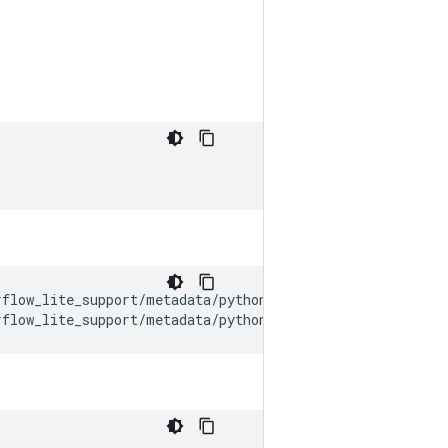
rflow_lite_support/metadata/python/tests/testdata/image_
rflow_lite_support/metadata/python/tests/testdata/image_