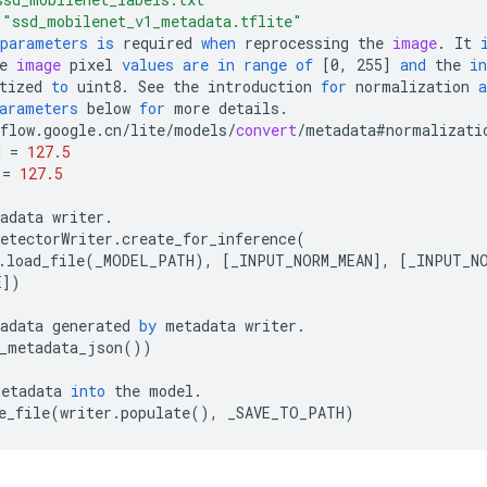
"ssd_mobilenet_v1_metadata.tflite"
parameters
is
required
when
reprocessing
the
image
.
It
e
image
pixel
values
are
in
range
of
[
0, 255
]
and
the
in
tized
to
uint8
.
See
the
introduction
for
normalization
a
arameters
below
for
more
details
.
flow
.
google
.
cn
/
lite
/
models
/
convert
/
metadata#normalizati
N
=
127.5
=
127.5
adata
writer
.
etectorWriter
.
create_for_inference
(
.
load_file
(
_MODEL_PATH
),
[
_INPUT_NORM_MEAN
]
,
[
_INPUT_N
E
]
)
adata
generated
by
metadata
writer
.
_metadata_json
())
metadata
into
the
model
.
e_file
(
writer
.
populate
(),
_SAVE_TO_PATH
)