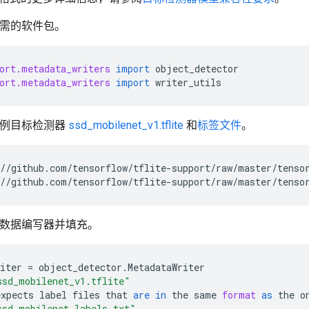
所需的软件包。
ort.metadata_writers
import
object_detector
ort.metadata_writers
import
writer_utils
示例目标检测器
ssd_mobilenet_v1.tflite
和
标签文件
。
//github.com/tensorflow/tflite-support/raw/master/tenso
//github.com/tensorflow/tflite-support/raw/master/tenso
建元数据编写器并填充。
iter
=
object_detector
.
MetadataWriter
ssd_mobilenet_v1.tflite"
expects
label
files
that
are
in
the
same
format
as
the
o
ssd_mobilenet_labels.txt"