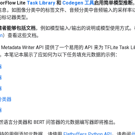
rFlow Lite
Task Library
和
Codegen 工具
启用简单模型推断
信息，如图像分类中的标签文件、音频分类中音频输入的采样率
的标记器类型。
建者能够包括文档
，例如模型输入/输出的说明或模型使用方式
on
）查看这些文档。
ite Metadata Writer API 提供了一个易用的 API 来为 TFLite T
。本笔记本展示了应如何为以下任务填充元数据的示例：
器
器
器
分类器
器
 自然语言分类器和 BERT 问答器的元数据编写器即将推出。
持的用例添加元数据，请使用
Flatbuffers Python API
。请参阅