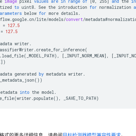
e
image
pixel
values
are
in
range
of
[
0, 255
]
and
the
in
tized
to
uint8
.
See
the
introduction
for
normalization
a
arameters
below
for
more
details
.
flow
.
google
.
cn
/
lite
/
models
/
convert
/
metadata#normalizati
N
=
127.5
=
127.5
adata
writer
.
assifierWriter
.
create_for_inference
(
.
load_file
(
_MODEL_PATH
),
[
_INPUT_NORM_MEAN
]
,
[
_INPUT_N
E
]
)
adata
generated
by
metadata
writer
.
_metadata_json
())
metadata
into
the
model
.
e_file
(
writer
.
populate
(),
_SAVE_TO_PATH
)
格式的更多详细信息，请参阅
目标检测器模型兼容性要求
。