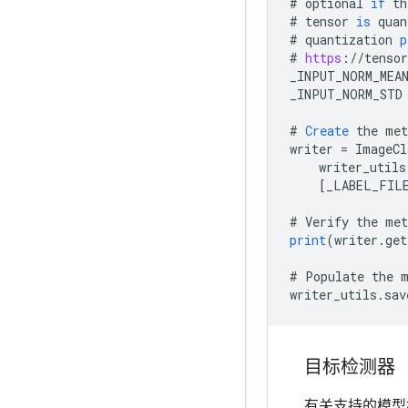
#
optional
if
th
#
tensor
is
quan
#
quantization
p
#
https
:
//
tensor
_INPUT_NORM_MEA
_INPUT_NORM_STD
#
Create
the
met
writer
=
ImageCl
writer_utils
[
_LABEL_FIL
#
Verify
the
met
print
(
writer
.
get
#
Populate
the
writer_utils
.
sav
目标检测器
有关支持的模型