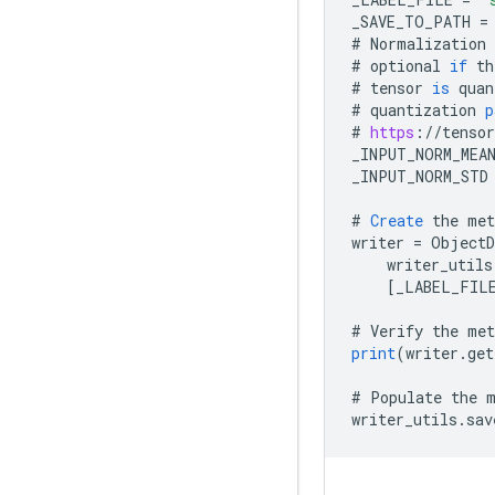
_SAVE_TO_PATH
=
#
Normalization
#
optional
if
th
#
tensor
is
quan
#
quantization
p
#
https
:
//
tensor
_INPUT_NORM_MEA
_INPUT_NORM_STD
#
Create
the
met
writer
=
ObjectD
writer_utils
[
_LABEL_FIL
#
Verify
the
met
print
(
writer
.
get
#
Populate
the
writer_utils
.
sav