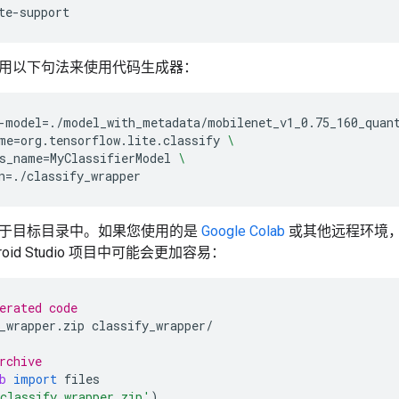
用以下句法来使用代码生成器：
-model
=
./model_with_metadata/mobilenet_v1_0.75_160_quan
me
=
org.tensorflow.lite.classify
\
s_name
=
MyClassifierModel
\
n
=
于目标目录中。如果您使用的是
Google Colab
或其他远程环境，将
roid Studio 项目中可能会更加容易：
erated code
_wrapper
.
zip
classify_wrapper
/
rchive
b
import
files
classify_wrapper.zip'
)