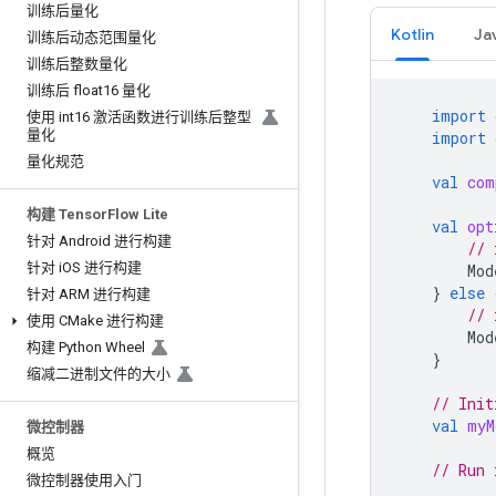
训练后量化
Kotlin
Ja
训练后动态范围量化
训练后整数量化
训练后 float16 量化
import
使用 int16 激活函数进行训练后整型
量化
import
量化规范
val
com
构建 Tensor
Flow Lite
val
opt
针对 Android 进行构建
// 
针对 i
OS 进行构建
Mod
}
else
针对 ARM 进行构建
// 
使用 CMake 进行构建
Mod
构建 Python Wheel
}
缩减二进制文件的大小
// Init
val
myM
微控制器
概览
// Run 
微控制器使用入门