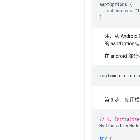
aaptOptions {

   noCompress "t
注：从 Androi
的 aaptOptions
在 android
implementation
第 3 步：使用
// 1. Initialize
MyClassifierMode
try
{