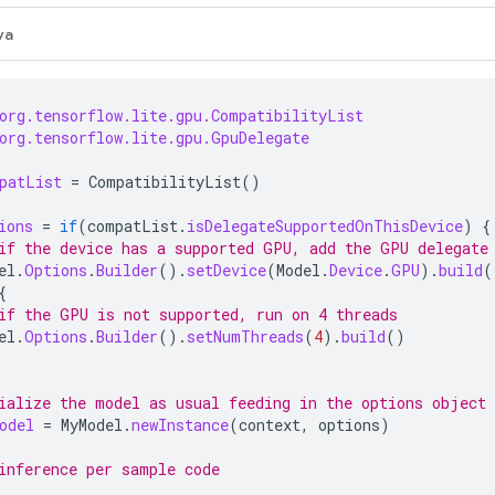
va
org.tensorflow.lite.gpu.CompatibilityList
org.tensorflow.lite.gpu.GpuDelegate
patList
=
CompatibilityList
()
ions
=
if
(
compatList
.
isDelegateSupportedOnThisDevice
)
{
if the device has a supported GPU, add the GPU delegate
el
.
Options
.
Builder
().
setDevice
(
Model
.
Device
.
GPU
).
build
(
{
if the GPU is not supported, run on 4 threads
el
.
Options
.
Builder
().
setNumThreads
(
4
).
build
()
ialize the model as usual feeding in the options object
odel
=
MyModel
.
newInstance
(
context
,
options
)
inference per sample code