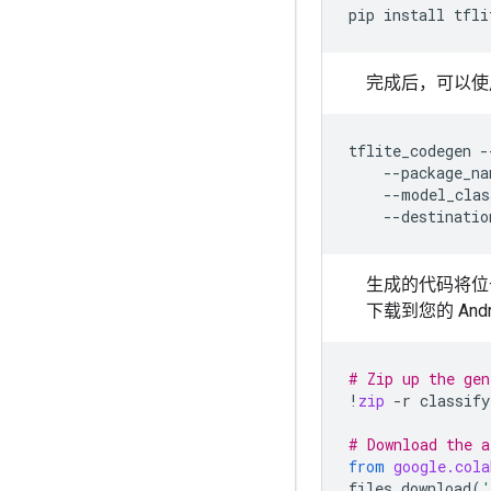
pip
install
完成后，可以使
tflite_codegen
-
--package_na
--model_clas
--destinatio
生成的代码将位
下载到您的 And
# Zip up the gen
!
zip
-
r
classify
# Download the a
from
google.cola
files
.
download
(
'