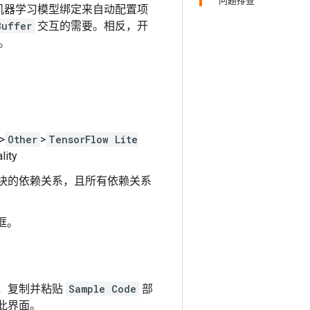
问题排查
tudio 机器学习模型绑定来自动配置项
Buffer
交互的需要。相反，开
互。
>
Other
>
TensorFlow Lite
置模块的依赖关系，且所有依赖关系
选框。
va，复制并粘贴
Sample Code
部
回此界面。