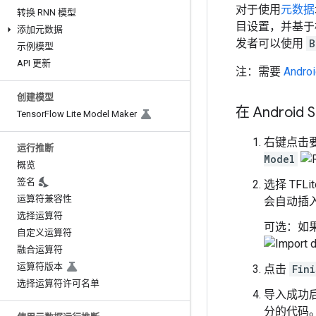
对于使用
元数据
转换 RNN 模型
目设置，并基于
添加元数据
发者可以使用
B
示例模型
API 更新
注：需要
Androi
创建模型
在 Android 
Tensor
Flow Lite Model Maker
右键点击要
运行推断
Model
概览
签名
选择 TF
运算符兼容性
会自动插入 
选择运算符
可选：如果要
自定义运算符
融合运算符
运算符版本
点击
Fini
选择运算符许可名单
导入成功后
分的代码。在 