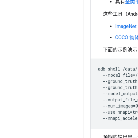
具有
全类平
这些工具（And
ImageNe
COCO 物
下面的示例演示了在 
adb shell /data/
  --model_file=/
  --ground_truth
  --ground_truth
  --model_output
  --output_file_
  --num_images=0
  --use_nnapi=tru
预期的输出是一个从