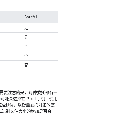
CoreML
是
是
否
否
否
需要注意的是，每种委托都有一
托
可能会选择在 Pixel 手机上使用
一些基准测试，以衡量委托对您的需
关的二进制文件大小的增加是否合