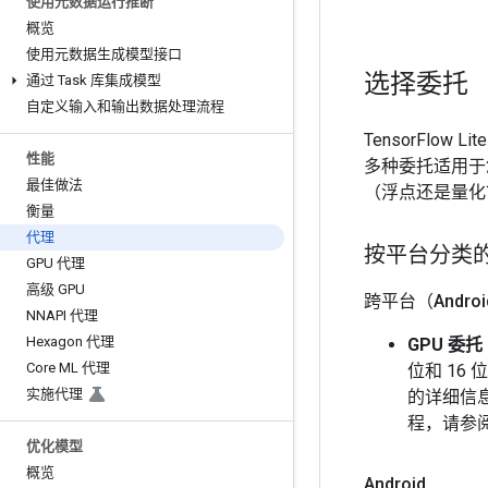
使用元数据运行推断
概览
使用元数据生成模型接口
选择委托
通过 Task 库集成模型
自定义输入和输出数据处理流程
TensorFl
性能
多种委托适用于
最佳做法
（浮点还是量化
衡量
代理
按平台分类
GPU 代理
高级 GPU
跨平台（Android
NNAPI 代理
Hexagon 代理
GPU 委托
Core ML 代理
位和 16
实施代理
的详细信
程，请参
优化模型
概览
Android