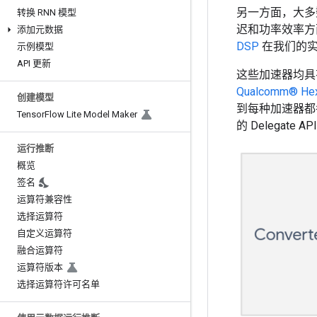
另一方面，大多
转换 RNN 模型
迟和功率效率方
添加元数据
DSP
在我们的实
示例模型
API 更新
这些加速器均具有
Qualcomm® He
创建模型
到每种加速器都各
Tensor
Flow Lite Model Maker
的 Delegat
运行推断
概览
签名
运算符兼容性
选择运算符
自定义运算符
融合运算符
运算符版本
选择运算符许可名单