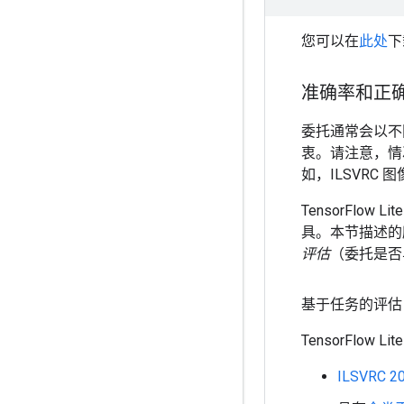
您可以在
此处
下
准确率和正
委托通常会以不
衷。请注意，情
如，ILSVRC 图
TensorFl
具。本节描述的
评估
（委托是否
基于任务的评估
TensorFlo
ILSVRC 2