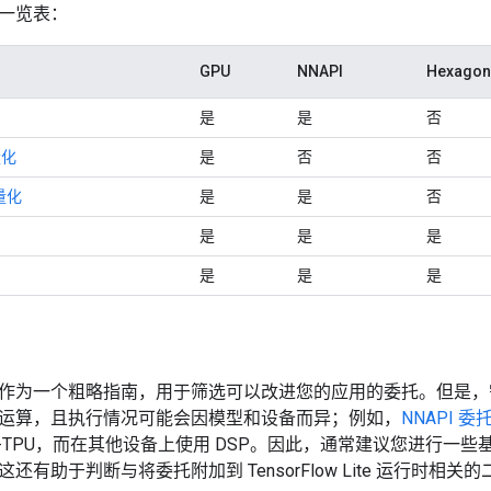
一览表：
GPU
NNAPI
Hexagon
是
是
否
量化
是
否
否
量化
是
是
否
是
是
是
是
是
是
作为一个粗略指南，用于筛选可以改进您的应用的委托。但是，
运算，且执行情况可能会因模型和设备而异；例如，
NNAPI 委
 Edge-TPU，而在其他设备上使用 DSP。因此，通常建议您进行
还有助于判断与将委托附加到 TensorFlow Lite 运行时相