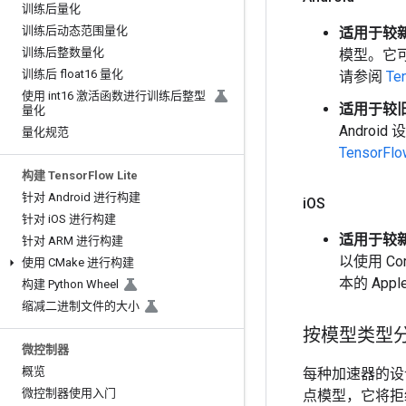
训练后量化
训练后动态范围量化
适用于较新 
训练后整数量化
模型。它可在
训练后 float16 量化
请参阅
Te
使用 int16 激活函数进行训练后整型
适用于较旧 
量化
Andro
量化规范
TensorFl
构建 Tensor
Flow Lite
针对 Android 进行构建
i
OS
针对 i
OS 进行构建
适用于较新 i
针对 ARM 进行构建
以使用 Co
使用 CMake 进行构建
本的 Ap
构建 Python Wheel
缩减二进制文件的大小
按模型类型
微控制器
概览
每种加速器的设
微控制器使用入门
点模型，它将拒