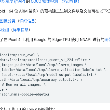
均精度 (mAP)
的
COCO 物体检测（含边界框）
roid，64 位 ARM 架构）的预构建二进制文件以及文档可在以
t 图像分类
（
详细信息
）
体检测
（
详细信息
）
Pixel 4 上利用 Google 的 Edge-TPU 使用 NNAPI 进行的
图
local/tmp/run_eval \

data/local/tmp/mobilenet_quant_v1_224.tflite \

_images_path=/data/local/tmp/ilsvrc_images \

_labels=/data/local/tmp/ilsvrc_validation_labels.txt \

_labels=/data/local/tmp/model_output_labels.txt \

path=/data/local/tmp/accuracy_output.txt \

 # Run on all images. \

e \

 1 到 10 的 Top-K 指标列表：