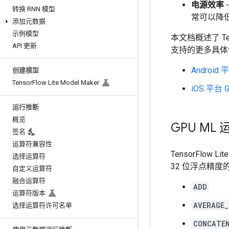
电源效率
转换 RNN 模型
常可以降
添加元数据
示例模型
本文档概述了 Te
API 更新
支持的更多具体
Android
创建模型
Tensor
Flow Lite Model Maker
iOS 平台 
运行推断
概览
GPU ML
签名
运算符兼容性
TensorFlow 
选择运算符
32 位浮点精度
自定义运算符
融合运算符
ADD
运算符版本
AVERAGE_
选择运算符许可名单
CONCATE