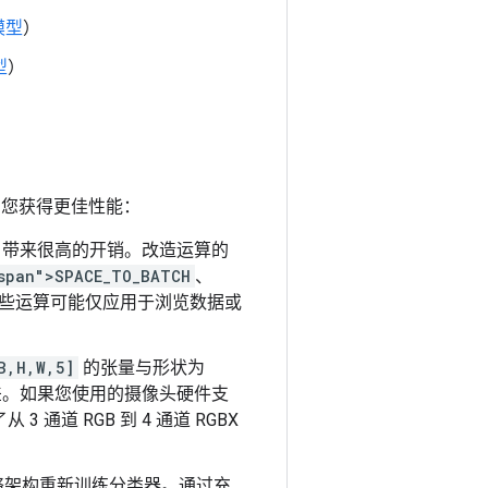
模型
）
型
）
以帮助您获得更佳性能：
PU 带来很高的开销。改造运算的
span">SPACE_TO_BATCH
、
些运算可能仅应用于浏览数据或
B,H,W,5]
的张量与形状为
。如果您使用的摄像头硬件支
通道 RGB 到 4 通道 RGBX
络架构重新训练分类器。通过充