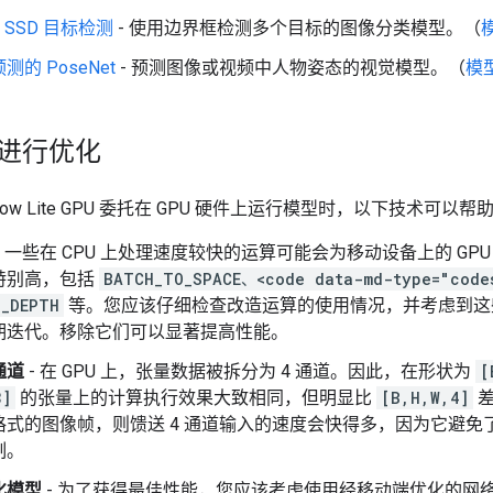
et SSD 目标检测
- 使用边界框检测多个目标的图像分类模型。（
的 PoseNet
- 预测图像或视频中人物姿态的视觉模型。（
模
 进行优化
rFlow Lite GPU 委托在 GPU 硬件上运行模型时，以下技术可
- 一些在 CPU 上处理速度较快的运算可能会为移动设备上的 G
特别高，包括
BATCH_TO_SPACE、<code data-md-type="code
O_DEPTH
等。您应该仔细检查改造运算的使用情况，并考虑到这
期迭代。移除它们可以显著提高性能。
通道
- 在 GPU 上，张量数据被拆分为 4 通道。因此，在形状为
[
8]
的张量上的计算执行效果大致相同，但明显比
[B,H,W,4]
差
A 格式的图像帧，则馈送 4 通道输入的速度会快得多，因为它避免了从 3 
制。
化模型
- 为了获得最佳性能，您应该考虑使用经移动端优化的网