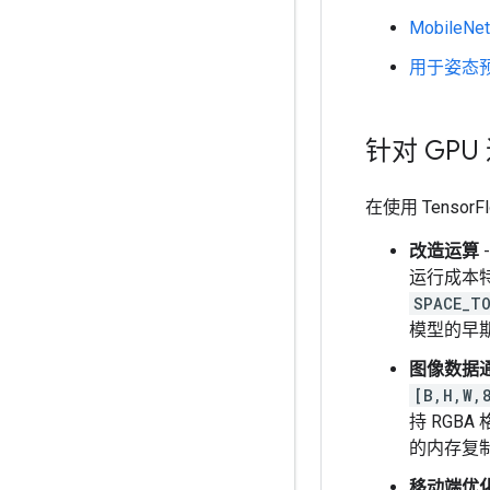
MobileN
用于姿态预测
针对 GPU
在使用 Tenso
改造运算
运行成本
SPACE_T
模型的早
图像数据
[B,H,W,
持 RGB
的内存复
移动端优