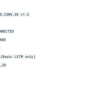
SE_CONV_2D v1-2
NNECTED
AND
 (Basic LSTM only)
_2D