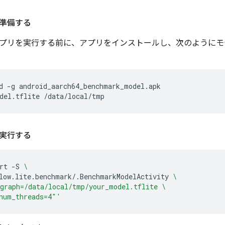
準備する
プリを実行する前に、アプリをインストールし、次のようにモ
d
-g
android_aarch64_benchmark_model.apk

del.tflite
実行する
rt
-S
\
low.lite.benchmark/.BenchmarkModelActivity
\
graph=/data/local/tmp/your_model.tflite \
num_threads=4"'