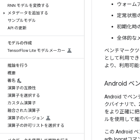
ウォーム
RNN モデルを変換する
メタデータを追加する
定常状態
サンプルモデル
初期化時
API の更新
全体的な
モデルの作成
ベンチマークツー
Tensor
Flow Lite モデルメーカー
として利用でき
より、利用可能
推論を行う
概要
署名
Android
演算子の互換性
演算子を選択する
Android
カスタム演算子
クバイナリで、
融合された演算子
をより正確に把
演算子のバージョン
ルを使用して推
演算子の許可リストを選択する
この Andro
adb logc