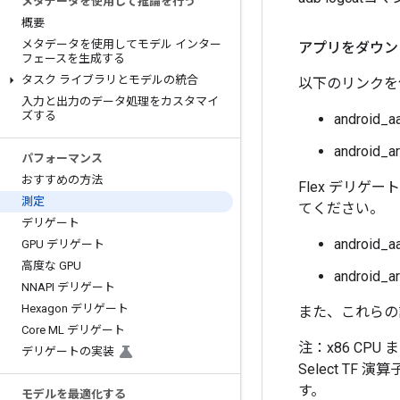
メタデータを使用して推論を行う
概要
メタデータを使用してモデル インター
アプリをダウン
フェースを生成する
タスク ライブラリとモデルの統合
以下のリンクを
入力と出力のデータ処理をカスタマイ
ズする
android_a
android_a
パフォーマンス
おすすめの方法
Flex デリゲ
測定
てください。
デリゲート
android_a
GPU デリゲート
高度な GPU
android_a
NNAPI デリゲート
Hexagon デリゲート
また、これらの
Core ML デリゲート
注：x86 CPU
デリゲートの実装
Select 
す。
モデルを最適化する