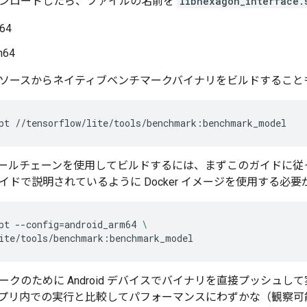
ンロードしたら、ファイルの名前を
libhexagon_interface.
-64
h64
ソースからネイティブベンチマークバイナリをビルドすること
pt
NDK ツールチェーンを使用してビルドするには、まずこのガイド
イドで説明されているように Docker イメージを使用する必要
pt
--config
=
android_arm64
\
ークのために Android デバイスでバイナリを直接プッシュ
oid アプリ内での実行と比較してパフォーマンスにわずかな（観