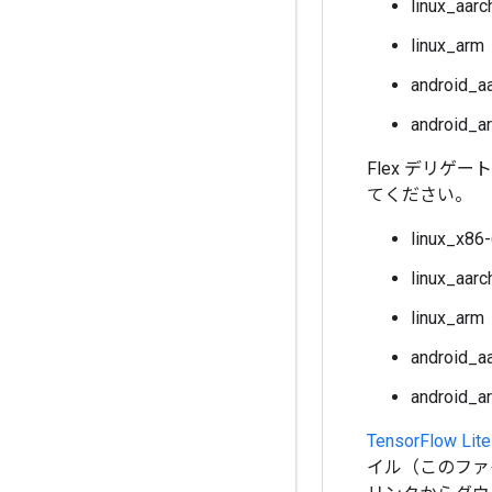
linux_aarc
linux_arm
android_a
android_a
Flex デリ
てください。
linux_x86
linux_aarc
linux_arm
android_a
android_a
TensorFlow L
イル（このファ