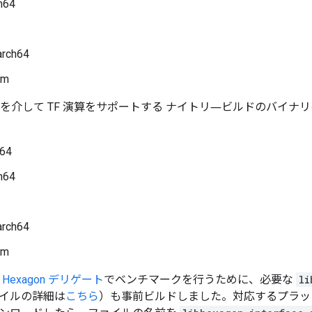
h64
arch64
rm
ゲートを介して TF 演算をサポートする ナイトリ―ビルドのバイ
-64
h64
arch64
rm
ite Hexagon デリゲート
でベンチマークを行うために、必要な
li
イルの詳細は
こちら
）も事前ビルドしました。対応するプラッ