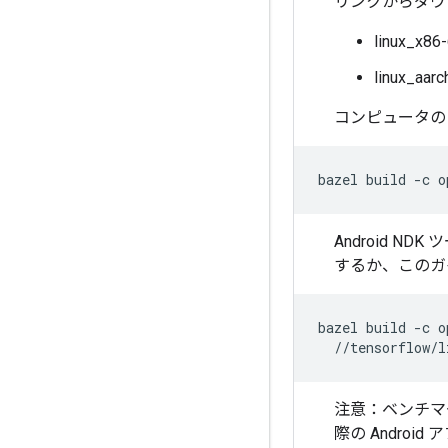
リンクからダウ
linux_x86
linux_aarc
コンピュータの
bazel
build
-c
o
Android 
するか、このガ
bazel
build
-c
o
注意：ベンチマ
際の Andr