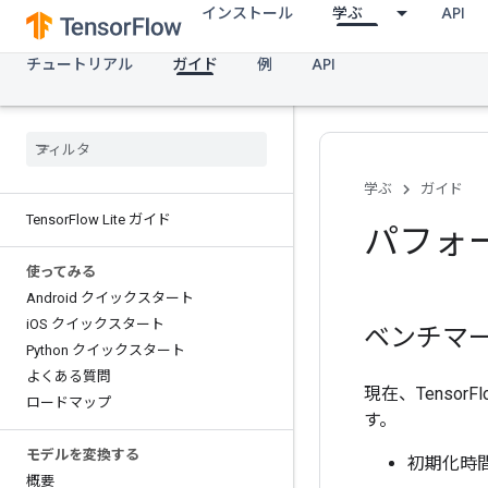
インストール
学ぶ
API
チュートリアル
ガイド
例
API
学ぶ
ガイド
Tensor
Flow Lite ガイド
パフォ
使ってみる
Android クイックスタート
i
OS クイックスタート
ベンチマ
Python クイックスタート
よくある質問
現在、Tenso
ロードマップ
す。
モデルを変換する
初期化時
概要