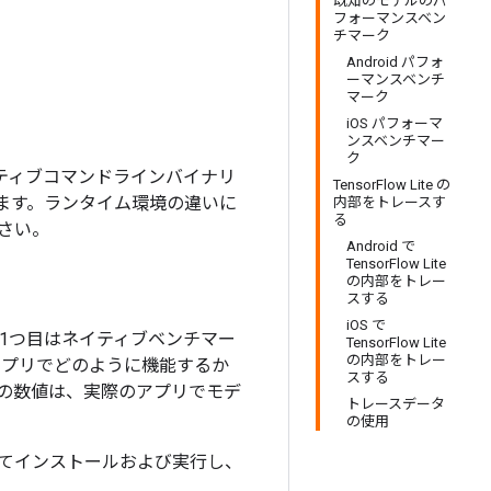
既知のモデルのパ
フォーマンスベン
チマーク
Android パフォ
ーマンスベンチ
マーク
iOS パフォーマ
ンスベンチマー
ク
ネイティブコマンドラインバイナリ
TensorFlow Lite の
ます。ランタイム環境の違いに
内部をトレースす
る
さい。
Android で
TensorFlow Lite
の内部をトレー
スする
iOS で
。1つ目はネイティブベンチマー
TensorFlow Lite
の内部をトレー
がアプリでどのように機能するか
スする
の数値は、実際のアプリでモデ
トレースデータ
の使用
使用してインストールおよび実行し、