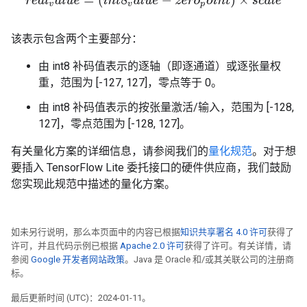
r
e
a
l
v
a
l
u
e
=
(
i
n
t
8
v
a
l
u
e
−
z
e
r
o
p
o
i
n
t
)
×
s
c
a
l
e
该表示包含两个主要部分：
由 int8 补码值表示的逐轴（即逐通道）或逐张量权
重，范围为 [-127, 127]，零点等于 0。
由 int8 补码值表示的按张量激活/输入，范围为 [-128,
127]，零点范围为 [-128, 127]。
有关量化方案的详细信息，请参阅我们的
量化规范
。对于想
要插入 TensorFlow Lite 委托接口的硬件供应商，我们鼓励
您实现此规范中描述的量化方案。
如未另行说明，那么本页面中的内容已根据
知识共享署名 4.0 许可
获得了
许可，并且代码示例已根据
Apache 2.0 许可
获得了许可。有关详情，请
参阅
Google 开发者网站政策
。Java 是 Oracle 和/或其关联公司的注册商
标。
最后更新时间 (UTC)：2024-01-11。