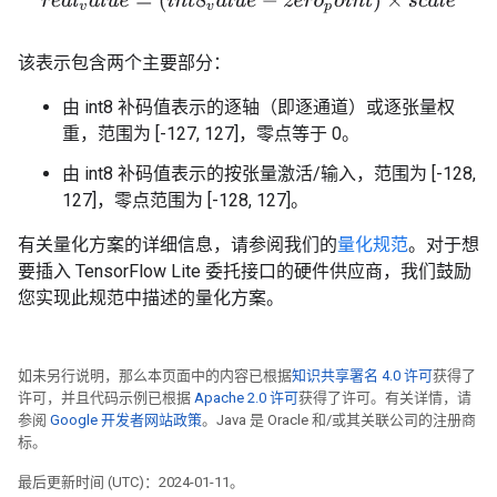
r
e
a
l
v
a
l
u
e
=
(
i
n
t
8
v
a
l
u
e
−
z
e
r
o
p
o
i
n
t
)
×
s
c
a
l
e
该表示包含两个主要部分：
由 int8 补码值表示的逐轴（即逐通道）或逐张量权
重，范围为 [-127, 127]，零点等于 0。
由 int8 补码值表示的按张量激活/输入，范围为 [-128,
127]，零点范围为 [-128, 127]。
有关量化方案的详细信息，请参阅我们的
量化规范
。对于想
要插入 TensorFlow Lite 委托接口的硬件供应商，我们鼓励
您实现此规范中描述的量化方案。
如未另行说明，那么本页面中的内容已根据
知识共享署名 4.0 许可
获得了
许可，并且代码示例已根据
Apache 2.0 许可
获得了许可。有关详情，请
参阅
Google 开发者网站政策
。Java 是 Oracle 和/或其关联公司的注册商
标。
最后更新时间 (UTC)：2024-01-11。