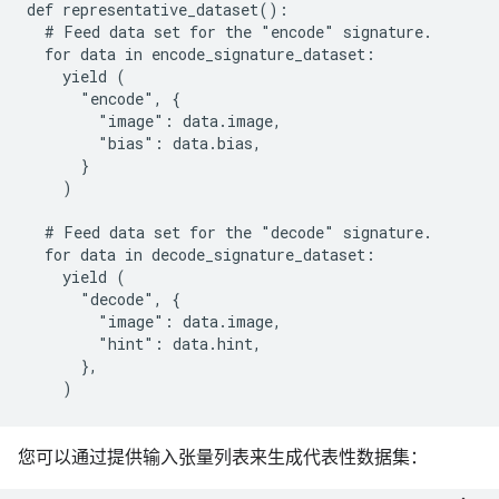
def representative_dataset():

  # Feed data set for the "encode" signature.

  for data in encode_signature_dataset:

    yield (

      "encode", {

        "image": data.image,

        "bias": data.bias,

      }

    )

  # Feed data set for the "decode" signature.

  for data in decode_signature_dataset:

    yield (

      "decode", {

        "image": data.image,

        "hint": data.hint,

      },

您可以通过提供输入张量列表来生成代表性数据集：