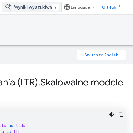
/
GitHub
nia (LTR),Skalowalne modele
ets
as
tfds
ng
as
tfr