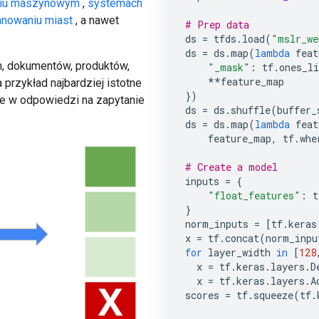
niu maszynowym
,
systemach
anowaniu miast
, a nawet
# Prep data
ds
=
tfds
.
load
(
"mslr_we
ds
=
ds
.
map
(
lambda
feat
h, dokumentów, produktów,
"_mask"
:
tf
.
ones_li
**
feature_map
a przykład najbardziej istotne
})
kle w odpowiedzi na zapytanie
ds
=
ds
.
shuffle
(
buffer_
ds
=
ds
.
map
(
lambda
feat
feature_map
,
tf
.
whe
# Create a model
inputs
=
{
"float_features"
:
t
}
norm_inputs
=
[
tf
.
keras
x
=
tf
.
concat
(
norm_inpu
for
layer_width
in
[
128
x
=
tf
.
keras
.
layers
.
D
x
=
tf
.
keras
.
layers
.
A
scores
=
tf
.
squeeze
(
tf
.