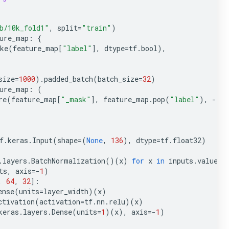
b/10k_fold1"
,
split
=
"train"
)
ure_map
:
{
ke
(
feature_map
[
"label"
],
dtype
=
tf
.
bool
),
size
=
1000
)
.
padded_batch
(
batch_size
=
32
)
ure_map
:
(
re
(
feature_map
[
"_mask"
],
feature_map
.
pop
(
"label"
),
-
1.
)
f
.
keras
.
Input
(
shape
=
(
None
,
136
),
dtype
=
tf
.
float32
)
.
layers
.
BatchNormalization
()(
x
)
for
x
in
inputs
.
values
(
ts
,
axis
=-
1
)
,
64
,
32
]:
ense
(
units
=
layer_width
)(
x
)
ctivation
(
activation
=
tf
.
nn
.
relu
)(
x
)
keras
.
layers
.
Dense
(
units
=
1
)(
x
),
axis
=-
1
)