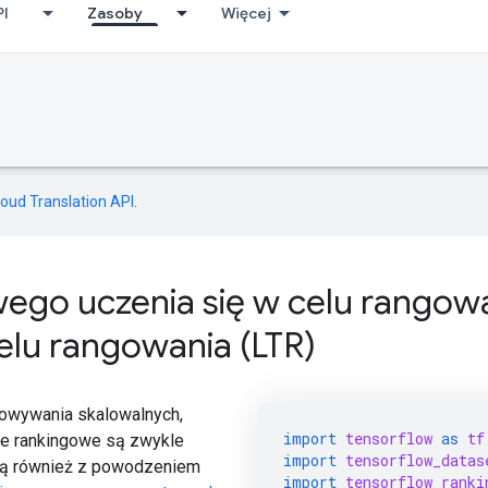
PI
Zasoby
Więcej
loud Translation API
.
go uczenia się w celu rangowa
elu rangowania (LTR)
cowywania skalowalnych,
import
tensorflow
as
tf
le rankingowe są zwykle
import
tensorflow_datas
są również z powodzeniem
import
tensorflow_ranki