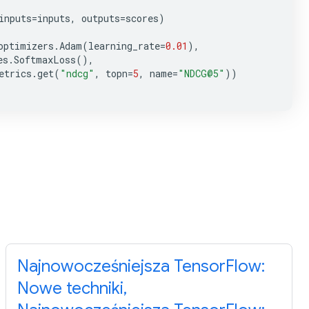
inputs
=
inputs
,
outputs
=
scores
)
optimizers
.
Adam
(
learning_rate
=
0.01
),
es
.
SoftmaxLoss
(),
etrics
.
get
(
"ndcg"
,
topn
=
5
,
name
=
"NDCG@5"
))
Najnowocześniejsza TensorFlow:
Nowe techniki,