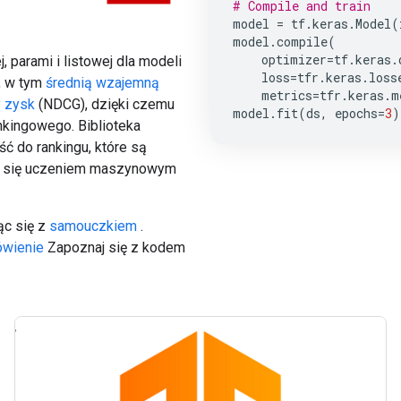
# Compile and train
model
=
tf
.
keras
.
Model
(
model
.
compile
(
optimizer
=
tf
.
keras
.
, parami i listowej dla modeli
loss
=
tfr
.
keras
.
loss
, w tym
średnią wzajemną
metrics
=
tfr
.
keras
.
m
 zysk
(NDCG), dzięki czemu
model
.
fit
(
ds
,
epochs
=
3
)
nkingowego. Biblioteka
ć do rankingu, które są
ch się uczeniem maszynowym
ąc się z
samouczkiem
.
wienie
Zapoznaj się z kodem