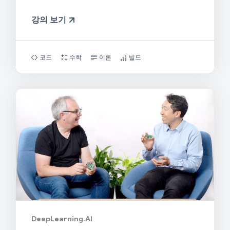
강의 보기
코드
수학
이론
빌드
DeepLearning.AI