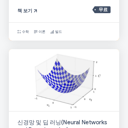
무료
책 보기
수학
이론
빌드
신경망 및 딥 러닝(Neural Networks