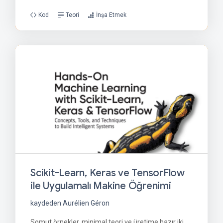
Kod
Teori
İnşa Etmek
Scikit-Learn, Keras ve TensorFlow
ile Uygulamalı Makine Öğrenimi
kaydeden Aurélien Géron
Somut örnekler, minimal teori ve üretime hazır iki