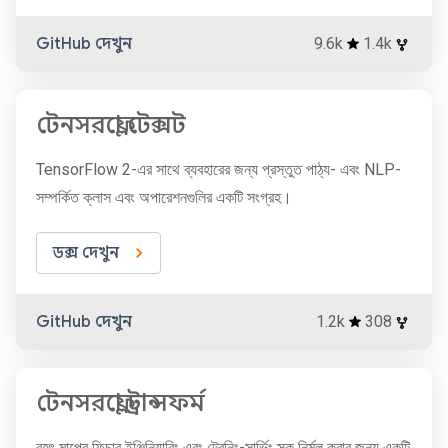
GitHub দেখুন
9.6k
1.4k
টেনসরফ্লো টেক্সট
TensorFlow 2-এর সাথে ব্যবহারের জন্য প্রস্তুত পাঠ্য- এবং NLP-
সম্পর্কিত ক্লাস এবং অপারেশনগুলির একটি সংগ্রহ।
ডক্স দেখুন
GitHub দেখুন
1.2k
308
টেনসরফ্লো ট্রান্সফর্ম
বৃহৎ মাপের ফিচার ইঞ্জিনিয়ারিং এবং ট্রেনিং-সার্ভিং স্কু নির্মূল করার জন্য একটি