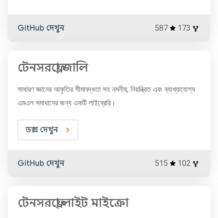
GitHub দেখুন
587
173
টেনসরফ্লো জালি
সাধারণ জ্ঞানের আকৃতির সীমাবদ্ধতা সহ নমনীয়, নিয়ন্ত্রিত এবং ব্যাখ্যাযোগ্য
এমএল সমাধানের জন্য একটি লাইব্রেরি।
ডক্স দেখুন
GitHub দেখুন
515
102
টেনসরফ্লো লাইট মাইক্রো