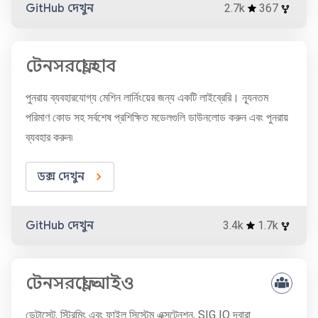
GitHub দেখুন
2.7k
367
টেনসরফ্লো হাব
পুনরায় ব্যবহারযোগ্য মেশিন লার্নিংয়ের জন্য একটি লাইব্রেরি। ন্যূনতম
পরিমাণ কোড সহ সর্বশেষ প্রশিক্ষিত মডেলগুলি ডাউনলোড করুন এবং পুনরায়
ব্যবহার করুন৷
ডক্স দেখুন
GitHub দেখুন
3.4k
1.7k
টেনসরফ্লো আইও
ডেটাসেট, স্ট্রিমিং এবং ফাইল সিস্টেম এক্সটেনশন, SIG IO দ্বারা