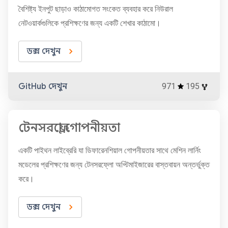
বৈশিষ্ট্য ইনপুট ছাড়াও কাঠামোগত সংকেত ব্যবহার করে নিউরাল
নেটওয়ার্কগুলিকে প্রশিক্ষণের জন্য একটি শেখার কাঠামো।
ডক্স দেখুন
GitHub দেখুন
971
195
টেনসরফ্লো গোপনীয়তা
একটি পাইথন লাইব্রেরি যা ডিফারেনশিয়াল গোপনীয়তার সাথে মেশিন লার্নিং
মডেলের প্রশিক্ষণের জন্য টেনসরফ্লো অপ্টিমাইজারের বাস্তবায়ন অন্তর্ভুক্ত
করে।
ডক্স দেখুন