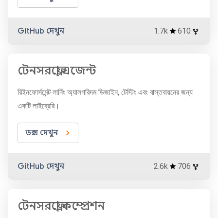
GitHub দেখুন
1.7k
610
টেনসরফ্লো এজেন্ট
রিইনফোর্সমেন্ট লার্নিং অ্যালগরিদম ডিজাইন, টেস্টিং এবং বাস্তবায়নের জন্য
একটি লাইব্রেরি।
ডক্স দেখুন
GitHub দেখুন
2.6k
706
টেনসরফ্লো কম্প্রেশন