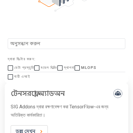
দ্বারা ফিল্টার করুন:
ডেটা প্রস্তুতি
মডেল বিল্ডিং
স্থাপনা
MLOPS
দায়ী এআই
টেনসরফ্লো অ্যাডঅন
SIG Addons দ্বারা রক্ষণাবেক্ষণ করা TensorFlow-এর জন্য
অতিরিক্ত কার্যকারিতা।
ডক্স দেখুন