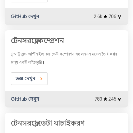
GitHub দেখুন
2.6k
706
টেনসরফ্লো কম্প্রেশন
এন্ড-টু-এন্ড অপ্টিমাইজ করা ডেটা কম্প্রেশন সহ এমএল মডেল তৈরি করার
জন্য একটি লাইব্রেরি।
ডক্স দেখুন
GitHub দেখুন
783
245
টেনসরফ্লো ডেটা যাচাইকরণ