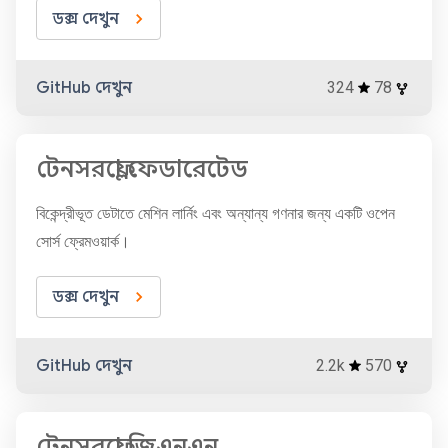
ডক্স দেখুন
GitHub দেখুন
324
78
টেনসরফ্লো ফেডারেটেড
বিকেন্দ্রীভূত ডেটাতে মেশিন লার্নিং এবং অন্যান্য গণনার জন্য একটি ওপেন
সোর্স ফ্রেমওয়ার্ক।
ডক্স দেখুন
GitHub দেখুন
2.2k
570
টেনসরফ্লো জিএনএন