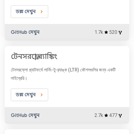
ডক্স দেখুন
GitHub দেখুন
1.7k
520
টেনসরফ্লো র‍্যাঙ্কিং
টেনসরফ্লো প্ল্যাটফর্মে লার্নিং-টু-র‍্যাঙ্ক (LTR) কৌশলগুলির জন্য একটি
লাইব্রেরি।
ডক্স দেখুন
GitHub দেখুন
2.7k
477