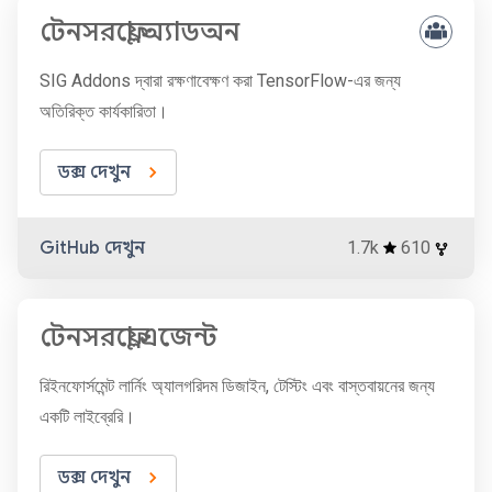
টেনসরফ্লো অ্যাডঅন
SIG Addons দ্বারা রক্ষণাবেক্ষণ করা TensorFlow-এর জন্য
অতিরিক্ত কার্যকারিতা।
ডক্স দেখুন
GitHub দেখুন
1.7k
610
টেনসরফ্লো এজেন্ট
রিইনফোর্সমেন্ট লার্নিং অ্যালগরিদম ডিজাইন, টেস্টিং এবং বাস্তবায়নের জন্য
একটি লাইব্রেরি।
ডক্স দেখুন