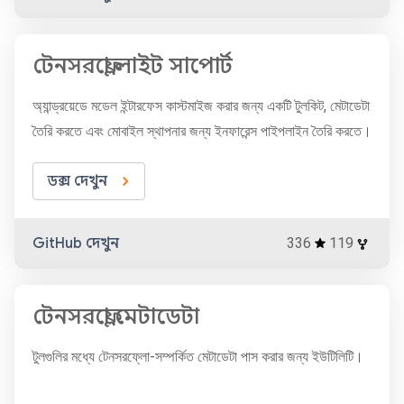
টেনসরফ্লো লাইট সাপোর্ট
অ্যান্ড্রয়েডে মডেল ইন্টারফেস কাস্টমাইজ করার জন্য একটি টুলকিট, মেটাডেটা
তৈরি করতে এবং মোবাইল স্থাপনার জন্য ইনফারেন্স পাইপলাইন তৈরি করতে।
ডক্স দেখুন
GitHub দেখুন
336
119
টেনসরফ্লো মেটাডেটা
টুলগুলির মধ্যে টেনসরফ্লো-সম্পর্কিত মেটাডেটা পাস করার জন্য ইউটিলিটি।