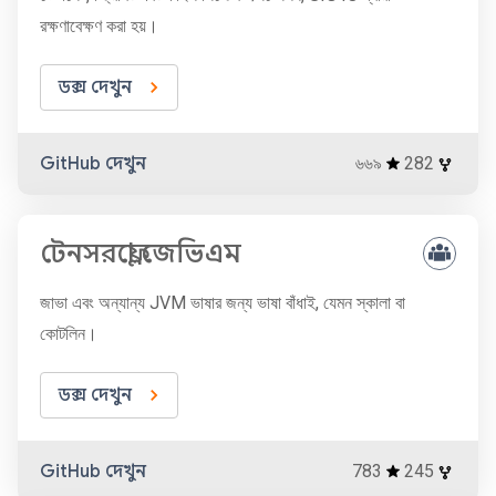
রক্ষণাবেক্ষণ করা হয়।
ডক্স দেখুন
GitHub দেখুন
৬৬৯
282
টেনসরফ্লো জেভিএম
জাভা এবং অন্যান্য JVM ভাষার জন্য ভাষা বাঁধাই, যেমন স্কালা বা
কোটলিন।
ডক্স দেখুন
GitHub দেখুন
783
245