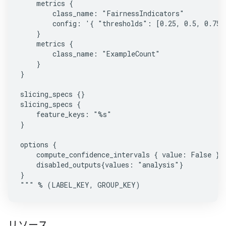
    metrics {

        class_name: "FairnessIndicators"

        config: '{ "thresholds": [0.25, 0.5, 0.75] 
    }

    metrics {

        class_name: "ExampleCount"

    }

}

slicing_specs {}

slicing_specs {

    feature_keys: "%s"

}

options {

    compute_confidence_intervals { value: False }

    disabled_outputs{values: "analysis"}

}

""" % (LABEL_KEY, GROUP_KEY)
リソース