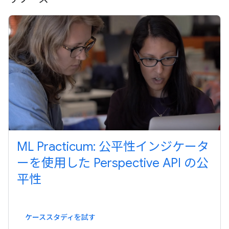
ML Practicum: 公平性インジケータ
ーを使用した Perspective API の公
平性
ケーススタディを試す