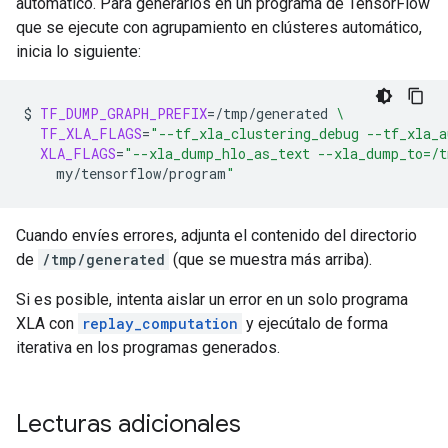
automático. Para generarlos en un programa de TensorFlow
que se ejecute con agrupamiento en clústeres automático,
inicia lo siguiente:
$
TF_DUMP_GRAPH_PREFIX
=
/tmp/generated
\
TF_XLA_FLAGS
=
"--tf_xla_clustering_debug --tf_xla_
XLA_FLAGS
=
"--xla_dump_hlo_as_text --xla_dump_to=/t
my/tensorflow/program
"
Cuando envíes errores, adjunta el contenido del directorio
de
/tmp/generated
(que se muestra más arriba).
Si es posible, intenta aislar un error en un solo programa
XLA con
replay_computation
y ejecútalo de forma
iterativa en los programas generados.
Lecturas adicionales