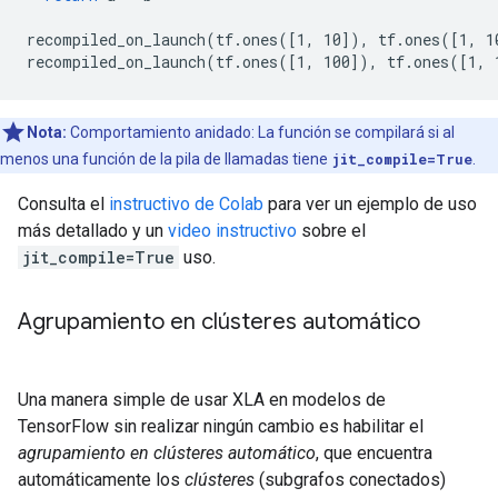
recompiled_on_launch
(
tf
.
ones
(
[
1, 10
]
),
tf
.
ones
(
[
1, 1
recompiled_on_launch
(
tf
.
ones
(
[
1, 100
]
),
tf
.
ones
(
[
1, 
Nota:
Comportamiento anidado: La función se compilará si al
menos una función de la pila de llamadas tiene
jit_compile=True
.
Consulta el
instructivo de Colab
para ver un ejemplo de uso
más detallado y un
video instructivo
sobre el
jit_compile=True
uso.
Agrupamiento en clústeres automático
Una manera simple de usar XLA en modelos de
TensorFlow sin realizar ningún cambio es habilitar el
agrupamiento en clústeres automático
, que encuentra
automáticamente los
clústeres
(subgrafos conectados)