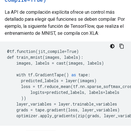
La API de compilación explícita ofrece un control más
detallado para elegir qué funciones se deben compilar. Por
ejemplo, la siguiente función de TensorFlow, que realiza el
entrenamiento de MNIST, se compila con XLA:
@
tf
.
function
(
jit_compile
=
True
)
def
train_mnist
(
images
,
labels
):
images
,
labels
=
cast
(
images
,
labels
)
with
tf
.
GradientTape
()
as
tape
:
predicted_labels
=
layer
(
images
)
loss
=
tf
.
reduce_mean
(
tf
.
nn
.
sparse_softmax_cro
logits
=
predicted_labels
,
labels
=
labels
))
layer_variables
=
layer
.
trainable_variables
grads
=
tape
.
gradient
(
loss
,
layer_variables
)
optimizer
.
apply_gradients
(
zip
(
grads
,
layer_varia