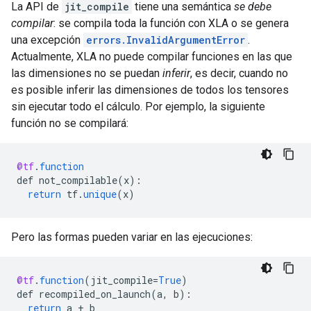
La API de
jit_compile
tiene una semántica
se debe
compilar
: se compila toda la función con XLA o se genera
una excepción
errors.InvalidArgumentError
.
Actualmente, XLA no puede compilar funciones en las que
las dimensiones no se puedan
inferir
, es decir, cuando no
es posible inferir las dimensiones de todos los tensores
sin ejecutar todo el cálculo. Por ejemplo, la siguiente
función no se compilará:
@tf
.
function
def
not_compilable
(
x
)
:
return
tf
.
unique
(
x
)
Pero las formas pueden variar en las ejecuciones:
@tf
.
function
(
jit_compile
=
True
)
def
recompiled_on_launch
(
a
,
b
)
:
return
a
+
b