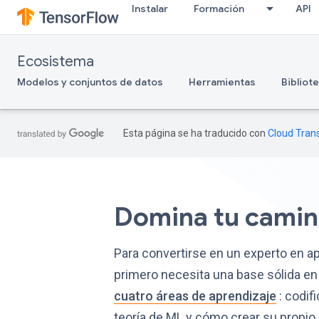
Instalar
Formación
API
Ecosistema
Modelos y conjuntos de datos
Herramientas
Bibliot
Esta página se ha traducido con
Cloud Trans
Domina tu cami
Para convertirse en un experto en a
primero necesita una base sólida en
cuatro áreas de aprendizaje
: codif
teoría de ML y cómo crear su propio