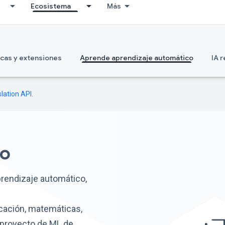
Ecosistema
Más
ecas y extensiones
Aprende aprendizaje automático
IA 
lation API
.
no
prendizaje automático,
icación, matemáticas,
 proyecto de ML de