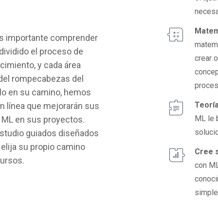
necesa
Matemá
es importante comprender
matemá
ividido el proceso de
crear 
cimiento, y cada área
concep
 del rompecabezas del
proces
rlo en su camino, hemos
Teorí
 en línea que mejorarán sus
ML le 
r ML en sus proyectos.
soluci
studio guiados diseñados
elija su propio camino
Cree 
cursos.
con ML
conoci
simpl