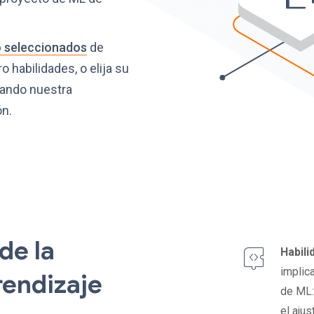
o seleccionados
de
 habilidades, o elija su
rando nuestra
ón.
de la
Habili
implic
rendizaje
de ML:
el aju