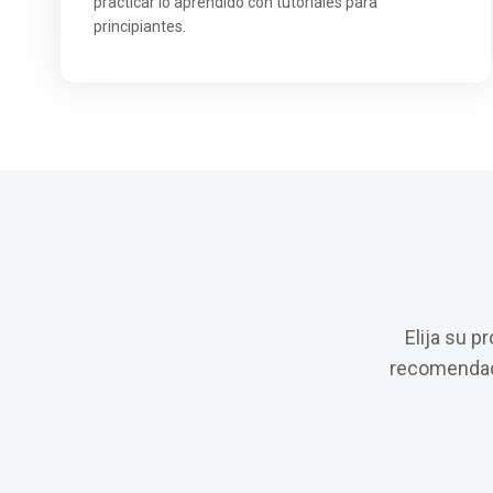
practicar lo aprendido con tutoriales para
principiantes.
Elija su p
recomendado