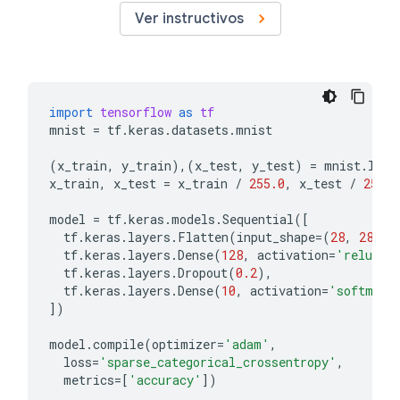
Ver instructivos
import
tensorflow
as
tf
mnist
=
tf
.
keras
.
datasets
.
mnist
(
x_train
,
y_train
),(
x_test
,
y_test
)
=
mnist
.
load
x_train
,
x_test
=
x_train
/
255.0
,
x_test
/
255.0
model
=
tf
.
keras
.
models
.
Sequential
([
tf
.
keras
.
layers
.
Flatten
(
input_shape
=
(
28
,
28
)),
tf
.
keras
.
layers
.
Dense
(
128
,
activation
=
'relu'
),
tf
.
keras
.
layers
.
Dropout
(
0.2
),
tf
.
keras
.
layers
.
Dense
(
10
,
activation
=
'softmax'
])
model
.
compile
(
optimizer
=
'adam'
,
loss
=
'sparse_categorical_crossentropy'
,
metrics
=
[
'accuracy'
])