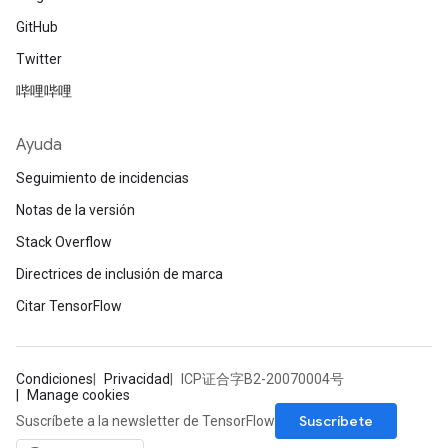
GitHub
Twitter
哔哩哔哩
Ayuda
Seguimiento de incidencias
Notas de la versión
Stack Overflow
Directrices de inclusión de marca
Citar TensorFlow
Condiciones
Privacidad
ICP证合字B2-20070004号
Manage cookies
Suscríbete
Suscríbete a la newsletter de TensorFlow