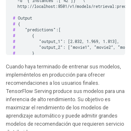
  -d '{"instances":["42"]}'  \

  http://localhost:8501/v1/models/retrieval:predic
#
#
#
#
#
#
#
#
#
 }

Cuando haya terminado de entrenar sus modelos,
impleméntelos en producción para ofrecer
#
 Deploy the ranking model with TensorFlow Serving

docker run -t --rm -p 8501:8501 \

recomendaciones a los usuarios finales.
  -v "RANKING/MODEL/PATH:/models/ranking" \

TensorFlow Serving produce sus modelos para una
  -e MODEL_NAME=ranking tensorflow/serving &

inferencia de alto rendimiento. Su objetivo es
#
 Get the prediction score for user 42 and movie 3

maximizar el rendimiento de los modelos de
curl -X POST -H "Content-Type: application/json" \
aprendizaje automático y puede admitir grandes
  -d '{"instances":[{"user_id":"42", "movie_title
  http://localhost:8501/v1/models/ranking:predict

modelos de recomendación que requieren servicio