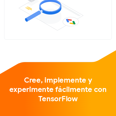
Cree, implemente y
experimente fácilmente con
TensorFlow