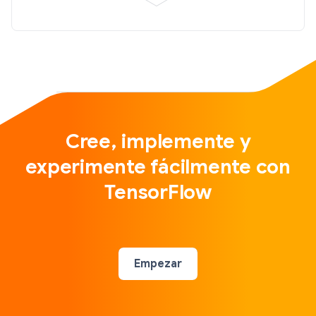
Cree, implemente y
experimente fácilmente con
TensorFlow
Empezar