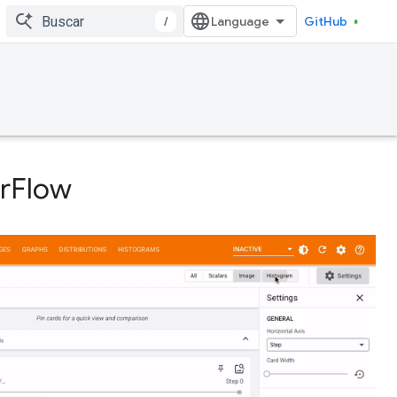
/
GitHub
orFlow