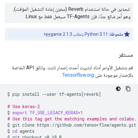
:تحذير: في حالة استخدام Reverb (مخزن إعادة التشغيل المؤقت)،
وهو أمر شائع جدًا، فإن TF-Agents سيعمل فقط مع Linux.
ملحوظة:
Python 3.11 يتطلب pygame 2.1.3+.
مستقر
قم بتشغيل الأوامر أدناه لتثبيت أحدث إصدار ثابت. وثائق API الخاصة
بالإصدار موجودة على
Tensorflow.org
.
$
pip
install
--user
tf-agents
[
reverb
]
# Use keras-2
$
export
TF_USE_LEGACY_KERAS
=
1
# Use this tag get the matching examples and colabs.
$
git
clone
https://github.com/tensorflow/agents.git

$
cd
agents

$
git
checkout