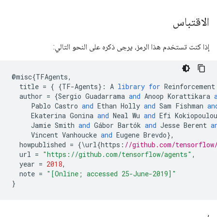
الاقتباس
إذا كنت تستخدم هذا الرمز، يرجى ذكره على النحو التالي:
@
misc
{
TFAgents
,
title
=
{
{
TF
-
Agents
}:
A
library
for
Reinforcement
author
=
{
Sergio
Guadarrama
and
Anoop
Korattikara
Pablo
Castro
and
Ethan
Holly
and
Sam
Fishman
an
Ekaterina
Gonina
and
Neal
Wu
and
Efi
Kokiopoulo
Jamie
Smith
and
Gábor
Bartók
and
Jesse
Berent
a
Vincent
Vanhoucke
and
Eugene
Brevdo
},
howpublished
=
{
\
url
{
https
:
//github.com/tensorflow
url
=
"https://github.com/tensorflow/agents"
,
year
=
2018
,
note
=
"[Online; accessed 25-June-2019]"
}
,