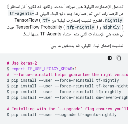
تشتمل الإصدارات الليلية على ميزات أحدث، ولكنها قد تكون أقل استقرارًا
من الإصدارات التي تم إصدارها. يتم دفع البناء الليلي كـ
tf-agents-
nightly
. نقترح تثبيت إصدارات ليلية من TensorFlow (
tf-
) و TensorFlow Probability (
nightly
tfp-nightly
) حيث
أن هذه هي الإصدارات التي يتم اختبار TF-Agents عليها ليلاً.
لتثبيت إصدار البناء الليلي، قم بتشغيل ما يلي:
# Use keras-2
$
export
TF_USE_LEGACY_KERAS
=
1
# `--force-reinstall helps guarantee the right versi
$
pip
install
--user
--force-reinstall
tf-nightly

$
pip
install
--user
--force-reinstall
tf-keras-night
$
pip
install
--user
--force-reinstall
tfp-nightly

$
pip
install
--user
--force-reinstall
dm-reverb-nigh
# Installing with the `--upgrade` flag ensures you'l
$
pip
install
--user
--upgrade