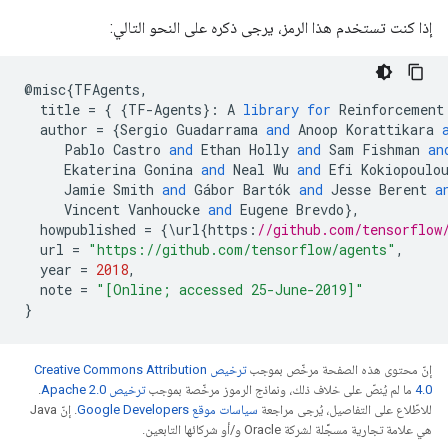
إذا كنت تستخدم هذا الرمز، يرجى ذكره على النحو التالي:
@
misc
{
TFAgents
,
title
=
{
{
TF
-
Agents
}:
A
library
for
Reinforcement
author
=
{
Sergio
Guadarrama
and
Anoop
Korattikara
Pablo
Castro
and
Ethan
Holly
and
Sam
Fishman
an
Ekaterina
Gonina
and
Neal
Wu
and
Efi
Kokiopoulo
Jamie
Smith
and
Gábor
Bartók
and
Jesse
Berent
a
Vincent
Vanhoucke
and
Eugene
Brevdo
},
howpublished
=
{
\
url
{
https
:
//github.com/tensorflow
url
=
"https://github.com/tensorflow/agents"
,
year
=
2018
,
note
=
"[Online; accessed 25-June-2019]"
}
إنّ محتوى هذه الصفحة مرخّص بموجب
ترخيص Creative Commons Attribution
4.0‏
ما لم يُنصّ على خلاف ذلك، ونماذج الرموز مرخّصة بموجب
ترخيص Apache 2.0‏
.
للاطّلاع على التفاصيل، يُرجى مراجعة
سياسات موقع Google Developers‏
. إنّ Java
هي علامة تجارية مسجَّلة لشركة Oracle و/أو شركائها التابعين.