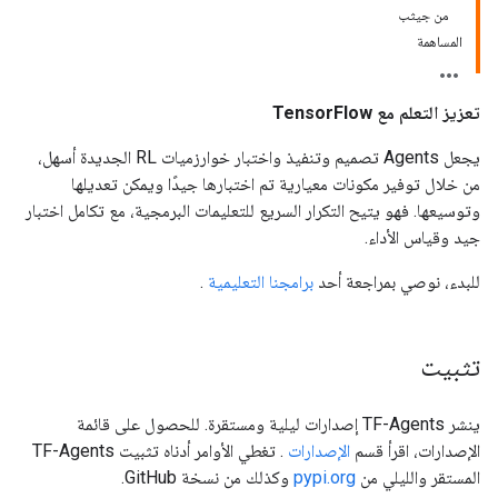
من جيثب
المساهمة
تعزيز التعلم مع TensorFlow
يجعل Agents تصميم وتنفيذ واختبار خوارزميات RL الجديدة أسهل،
من خلال توفير مكونات معيارية تم اختبارها جيدًا ويمكن تعديلها
وتوسيعها. فهو يتيح التكرار السريع للتعليمات البرمجية، مع تكامل اختبار
جيد وقياس الأداء.
للبدء، نوصي بمراجعة أحد
برامجنا التعليمية
.
تثبيت
ينشر TF-Agents إصدارات ليلية ومستقرة. للحصول على قائمة
الإصدارات، اقرأ قسم
الإصدارات
. تغطي الأوامر أدناه تثبيت TF-Agents
المستقر والليلي من
pypi.org
وكذلك من نسخة GitHub.