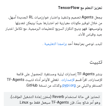
تعزيز التعلم مع TensorFlow
يجعل Agents تصميم وتنفيذ واختبار خوارزميات RL الجديدة أسهل،
من خلال توفير مكونات معيارية تم اختبارها جيدًا ويمكن تعديلها
وتوسيعها. فهو يتيح التكرار السريع للتعليمات البرمجية، مع تكامل اختبار
جيد وقياس الأداء.
للبدء، نوصي بمراجعة أحد
برامجنا التعليمية
.
تثبيت
ينشر TF-Agents إصدارات ليلية ومستقرة. للحصول على قائمة
الإصدارات، اقرأ قسم
الإصدارات
. تغطي الأوامر أدناه تثبيت TF-Agents
المستقر والليلي من
pypi.org
وكذلك من نسخة GitHub.
:تحذير: في حالة استخدام Reverb (مخزن إعادة التشغيل المؤقت)،
وهو أمر شائع جدًا، فإن TF-Agents سيعمل فقط مع Linux.