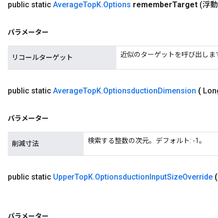
public static
Average
Top
K
.
Options
remember
Target
(浮
パラメーター
近似のターゲットを呼び出します。 
リコールターゲット
public static
Average
Top
K
.
Optionsduction
Dimension
(
Lon
パラメーター
検索する整数の次元。デフォルト: -1。
削減寸法
public static
Upper
Top
K
.
Optionsduction
Input
Size
Override
(
パラメーター