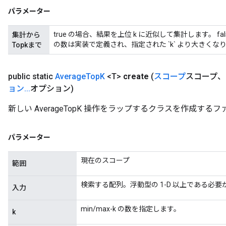
パラメーター
true の場合、結果を上位 k に近似して集計します。 
集計から
の数は実装で定義され、指定された `k` より大きくな
Topkまで
public static
Average
Top
K
<T>
create
(
スコープ
スコープ、
ョン
.
.
.
オプション)
新しい AverageTopK 操作をラップするクラスを作成する
パラメーター
現在のスコープ
範囲
検索する配列。浮動型の 1-D 以上である必要
入力
min/max-k の数を指定します。
k