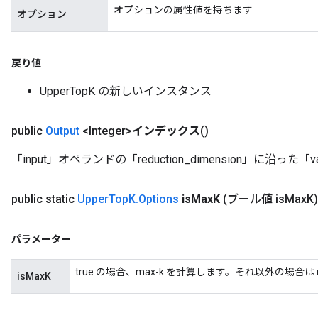
オプションの属性値を持ちます
オプション
戻り値
UpperTopK の新しいインスタンス
public
Output
<Integer>
インデックス
()
「input」オペランドの「reduction_dimension」に沿った
public static
Upper
Top
K
.
Options
is
Max
K
(ブール値 is
Max
K)
パラメーター
true の場合、max-k を計算します。それ以外の場合は 
isMaxK