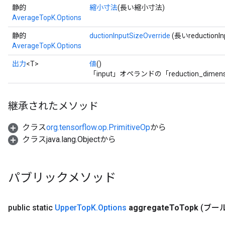
静的
縮小寸法
(長い縮小寸法)
AverageTopK.Options
静的
ductionInputSizeOverride
(長いreductionInp
AverageTopK.Options
出力
<T>
値
()
「input」オペランドの「reduction_dim
継承されたメソッド
クラス
org.tensorflow.op.PrimitiveOp
から
クラスjava.lang.Objectから
パブリックメソッド
public static
Upper
Top
K
.
Options
aggregate
To
Topk
(ブール