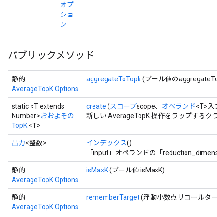
オプ
ショ
ン
パブリックメソッド
静的
aggregateToTopk
(ブール値のaggregateTo
AverageTopK.Options
static <T extends
create
(
スコープ
scope、
オペランド
<T>入
Number>
おおよその
新しい AverageTopK 操作をラップす
TopK
<T>
出力
<整数>
インデックス
()
「input」オペランドの「reduction_di
静的
isMaxK
(ブール値 isMaxK)
AverageTopK.Options
静的
rememberTarget
(浮動小数点リコールター
AverageTopK.Options