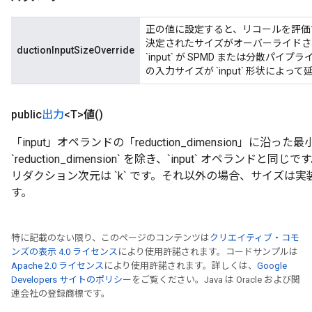
正の値に設定すると、リコールを評価するために 
決定されたサイズがオーバーライドさ
ductionInputSizeOverride
`input` が SPMD または分散
の入力サイズが `input` 形状によ
public
出力
<T>
値
()
「input」オペランドの「reduction_dimension」に沿った
`reduction_dimension` を除き、`input` オペランドと同じです。 
リダクション次元は `k` です。それ以外の場合、サイズは
す。
特に記載のない限り、このページのコンテンツは
クリエイティブ・コモ
ンズの表示 4.0 ライセンス
により使用許諾されます。コードサンプルは
Apache 2.0 ライセンス
により使用許諾されます。詳しくは、
Google
Developers サイトのポリシー
をご覧ください。Java は Oracle および関
連会社の登録商標です。