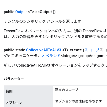
public
Output
<T>
as
Output
()
テンソルのシンボリック ハンドルを返します。
TensorFlow オペレーションへの入力は、別の TensorF
は、入力の計算を表すシンボリック ハンドルを取得するた
public static
Collective
All
To
All
V3
<T>
create
(
スコープ
スコ
<?> コミュニケータ、
オペランド
<Integer> group
Assignme
新しい CollectiveAllToAllV3 オペレーションをラッ
パラメーター
現在のスコープ
範囲
オプションの属性値を持ちます
オプション