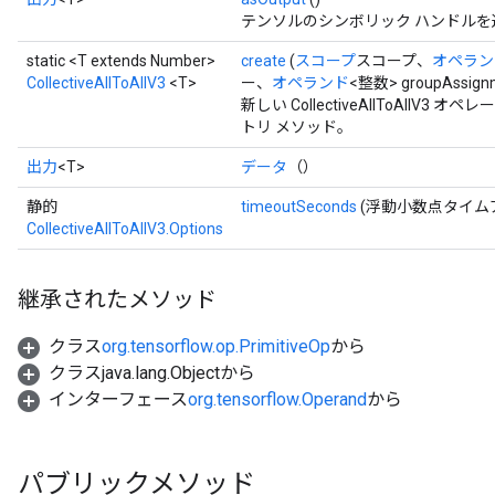
テンソルのシンボリック ハンドルを
static <T extends Number>
create
(
スコープ
スコープ、
オペラン
CollectiveAllToAllV3
<T>
ー、
オペランド
<整数> groupAssig
新しい CollectiveAllToAll
トリ メソッド。
出力
<T>
データ
（）
静的
timeoutSeconds
(浮動小数点タイム
CollectiveAllToAllV3.Options
継承されたメソッド
クラス
org.tensorflow.op.PrimitiveOp
から
クラスjava.lang.Objectから
インターフェース
org.tensorflow.Operand
から
パブリックメソッド