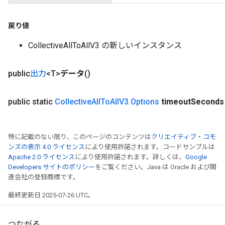
戻り値
CollectiveAllToAllV3 の新しいインスタンス
public
出力
<T>
データ
()
public static
Collective
All
To
All
V3
.
Options
timeout
Seconds
特に記載のない限り、このページのコンテンツは
クリエイティブ・コモ
ンズの表示 4.0 ライセンス
により使用許諾されます。コードサンプルは
Apache 2.0 ライセンス
により使用許諾されます。詳しくは、
Google
Developers サイトのポリシー
をご覧ください。Java は Oracle および関
連会社の登録商標です。
最終更新日 2025-07-26 UTC。
つながる