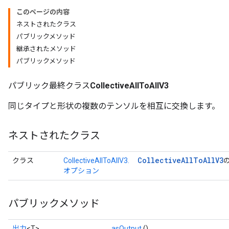
このページの内容
ネストされたクラス
パブリックメソッド
継承されたメソッド
パブリックメソッド
パブリック最終クラス
CollectiveAllToAllV3
同じタイプと形状の複数のテンソルを相互に交換します。
ネストされたクラス
Collective
All
To
All
V3
クラス
CollectiveAllToAllV3.
オプション
パブリックメソッド
出力
<T>
asOutput
()