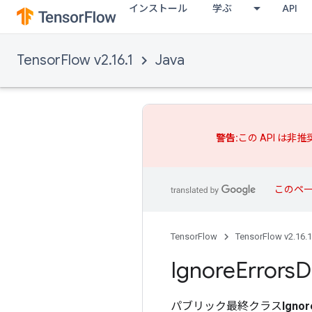
インストール
学ぶ
API
TensorFlow v2.16.1
Java
警告:
この API は非
このペ
TensorFlow
TensorFlow v2.16.1
Ignore
Errors
D
パブリック最終クラス
Ignor