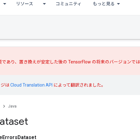
リソース
コミュニティ
もっと見る
推奨であり、
置き換えが
安定した後の TensorFlow の将来のバージョン
ージは
Cloud Translation API
によって翻訳されました。
Java
ataset
eErrorsDataset