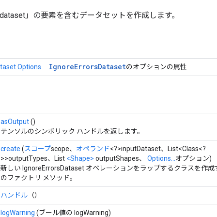
_dataset」の要素を含むデータセットを作成します。
Ignore
Errors
Dataset
taset.Options
のオプションの属性
asOutput
()
テンソルのシンボリック ハンドルを返します。
create
(
スコープ
scope、
オペランド
<?>inputDataset、List<Class<?
>>outputTypes、List
<Shape>
outputShapes、
Options...
オプション)
新しい IgnoreErrorsDataset オペレーションをラップするクラスを作
のファクトリ メソッド。
ハンドル
（）
logWarning
(ブール値の logWarning)