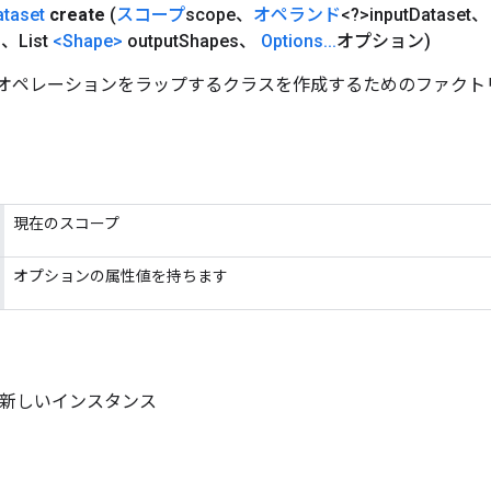
ataset
create
(
スコープ
scope、
オペランド
<?>input
Dataset、
s、List
<Shape>
output
Shapes、
Options
.
.
.
オプション)
Dataset オペレーションをラップするクラスを作成するためのファク
現在のスコープ
オプションの属性値を持ちます
aset の新しいインスタンス