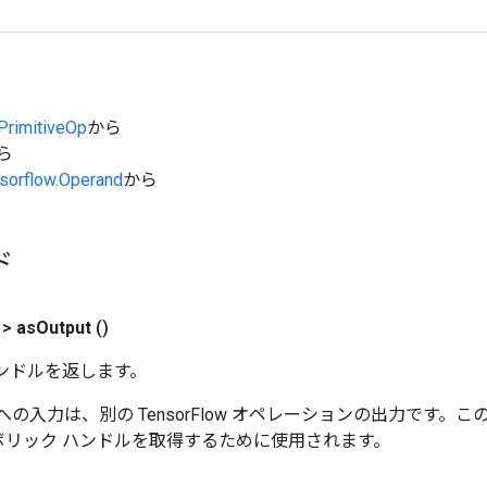
.PrimitiveOp
から
から
nsorflow.Operand
から
ド
>
as
Output
()
ンドルを返します。
ョンへの入力は、別の TensorFlow オペレーションの出力です。
リック ハンドルを取得するために使用されます。