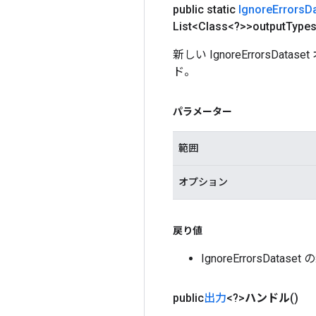
public static
Ignore
Errors
D
List<Class<?>>output
Type
新しい IgnoreErrors
ド。
パラメーター
範囲
オプション
戻り値
IgnoreErrorsDat
public
出力
<?>
ハンドル
()