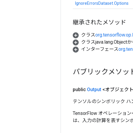
IgnoreErrorsDataset.Options
継承されたメソッド
クラス
org.tensorflow.op
クラスjava.lang.Object
インターフェース
org.te
パブリックメソッ
public
Output
<オブジェクト
テンソルのシンボリック ハ
TensorFlow オペレーシ
は、入力の計算を表すシンボ