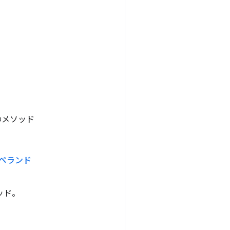
このメソッド
ペランド
ッド。