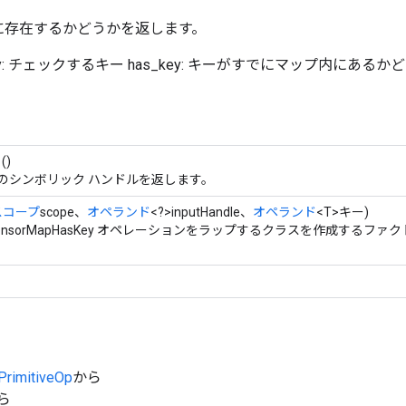
に存在するかどうかを返します。
ップ key: チェックするキー has_key: キーがすでにマップ内にあるか
()
のシンボリック ハンドルを返します。
スコープ
scope、
オペランド
<?>inputHandle、
オペランド
<T>キー)
ensorMapHasKey オペレーションをラップするクラスを作成するファク
.PrimitiveOp
から
から