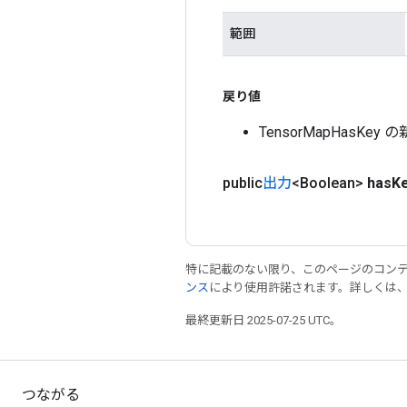
範囲
戻り値
TensorMapHasKe
public
出力
<Boolean>
has
K
特に記載のない限り、このページのコン
ンス
により使用許諾されます。詳しくは
最終更新日 2025-07-25 UTC。
つながる