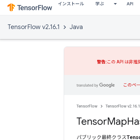
インストール
学ぶ
API
TensorFlow v2.16.1
Java
警告:
この API は非
このペ
TensorFlow
TensorFlow v2.16.1
Tensor
Map
Ha
パブリック最終クラス
Tens