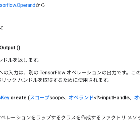
nsorflow.Operand
から
ド
Output
()
ンドルを返します。
ョンへの入力は、別の TensorFlow オペレーションの出力です。
リック ハンドルを取得するために使用されます。
s
Key
create
(
スコープ
scope、
オペランド
<?>input
Handle、
オ
sKey オペレーションをラップするクラスを作成するファクトリ メソ