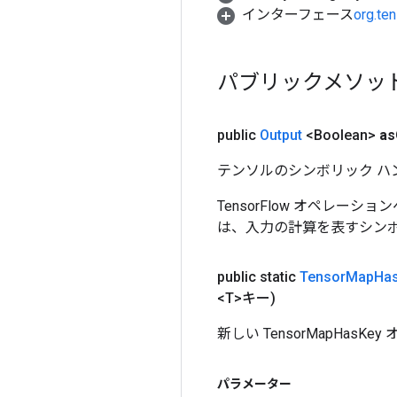
インターフェース
org.te
パブリックメソッ
public
Output
<Boolean>
as
テンソルのシンボリック ハ
TensorFlow オペレーシ
は、入力の計算を表すシンボ
public static
Tensor
Map
Ha
<T>キー)
新しい TensorMapHa
パラメーター