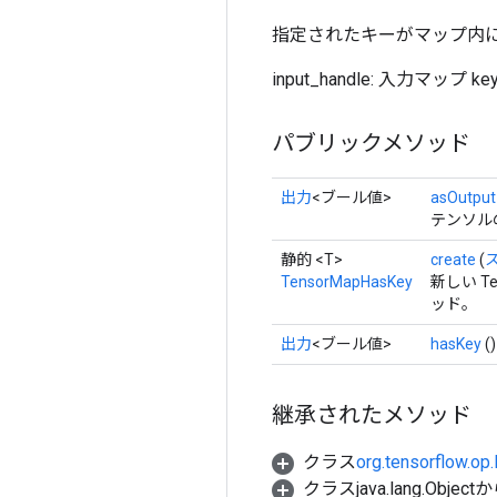
指定されたキーがマップ内
input_handle: 入力マ
パブリックメソッド
出力
<ブール値>
asOutput
テンソル
静的 <T>
create
(
TensorMapHasKey
新しい T
ッド。
出力
<ブール値>
hasKey
()
継承されたメソッド
クラス
org.tensorflow.op
クラスjava.lang.Object