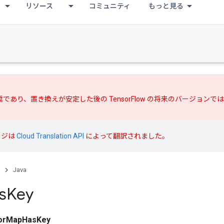
リソース
コミュニティ
もっと見る
推奨であり、
置き換えが
安定した後の TensorFlow の将来のバージョン
ージは
Cloud Translation API
によって翻訳されました。
Java
s
Key
orMapHasKey