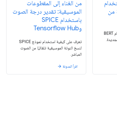
استخدام
من الغناء إلى المقطوعات
 من
الموسيقية: تقدير درجة الصوت
باستخدام SPICE
وTensorflow Hub
يجعل TensorFlow Hub استخدام BERT
لجديدة.
تعرف على كيفية استخدام نموذج SPICE
لنسخ النوتة الموسيقية تلقائيًا من الصوت
المباشر.
اقرأ المدونة
arrow_forward