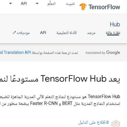
تثبيت
التعلُّم
API
ا
Hub
نظرة عامّة
مرشد
الأدلة التعليمية
API
موديلات ↗
تمت ترجمة هذه الصفحة بواسطة
ud Translation API
يعد TensorFlow Hub مستودعًا لنماذج التعلم الآلي المدربة.
TensorFlow Hub هو مستودع لنماذج التعلم الآلي المدربة الجاهزة
استخدام النماذج المدربة مثل BERT و Faster R-CNN ببضعة سطور من التعليمات البرمجية.
الاطّلاع على الدليل