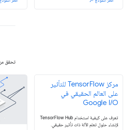
انظر النموذج
انظر النموذ
north_east
تحقق م
مركز TensorFlow للتأثير
على العالم الحقيقي في
Google I/O
تعرف على كيفية استخدام TensorFlow Hub
لإنشاء حلول تعلم الآلة ذات تأثير حقيقي.