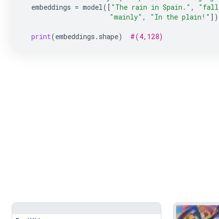
embeddings
=
model
([
"The rain in Spain."
,
"fall
"mainly"
,
"In the plain!"
])
print
(
embeddings
.
shape
)
#(4,128)