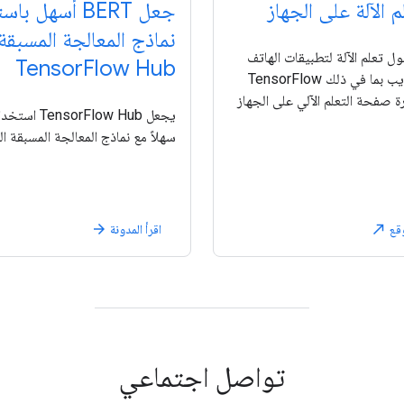
 الآلة على الجهاز
جعل BERT أسهل ب
نماذج المعالجة المسبقة
 تعلم الآلة لتطبيقات الهاتف
TensorFlow Hub
المحمول والويب بما في ذلك TensorFlow
يارة صفحة التعلم الآلي على الجهاز
سهلاً مع نماذج المعالجة المسبقة ا
وقع
اقرأ المدونة
arrow_forward
north_east
تواصل اجتماعي