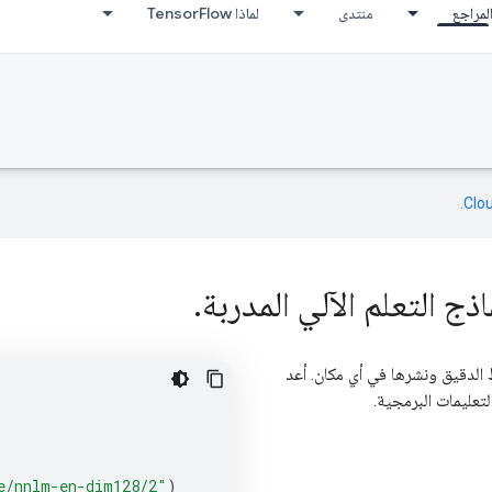
لمراجع
منتدى
لماذا TensorFlow
Clo‏
.
 للضبط الدقيق ونشرها في أي مكان. أعد
e/nnlm-en-dim128/2"
)