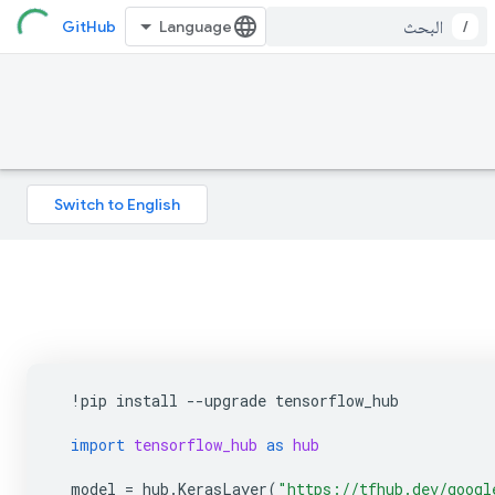
GitHub
/
!
pip
install
--
upgrade
tensorflow_hub
import
tensorflow_hub
as
hub
model
=
hub
.
KerasLayer
(
"https://tfhub.dev/googl