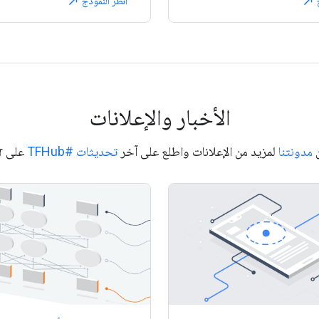
ج
انظر النموذج
north_east
north_east
الأخبار والإعلانات
ن
مدونتنا
لمزيد من الإعلانات واطلع على آخر
تحديثات #TFHub
على Twitter