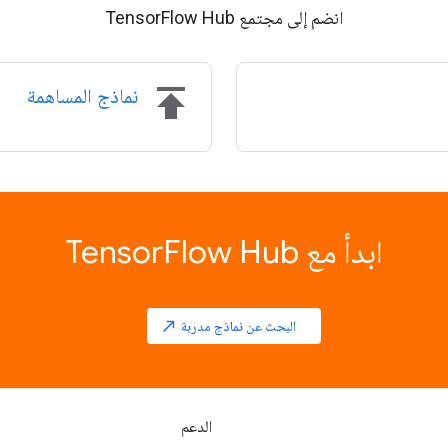
انضم إلى مجتمع TensorFlow Hub
publish
نماذج المساهمة
ابدأ مع TensorFlow Hub
البحث عن نماذج مدربة
north_east
الدعم