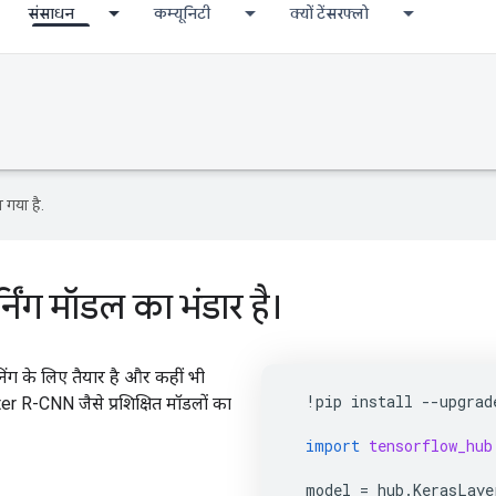
संसाधन
कम्यूनिटी
क्यों टेंसरफ्लो
 गया है.
िंग मॉडल का भंडार है।
िंग के लिए तैयार है और कहीं भी
!
pip
install
--
upgrad
r R-CNN जैसे प्रशिक्षित मॉडलों का
import
tensorflow_hub
model
=
hub
.
KerasLaye