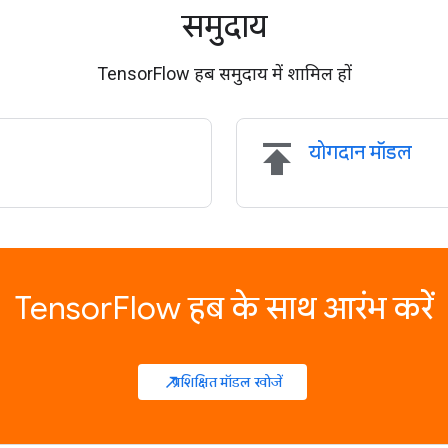
समुदाय
TensorFlow हब समुदाय में शामिल हों
publish
योगदान मॉडल
TensorFlow हब के साथ आरंभ करें
प्रशिक्षित मॉडल खोजें
north_east