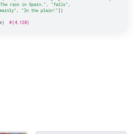
The rain in Spain."
,
"falls"
,
mainly"
,
"In the plain!"
])
e
)
#(4,128)