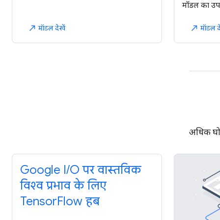
मॉडल का उपय
मॉडल देखें
मॉडल दे
north_east
north_east
अधिक घो
Google I/O पर वास्तविक
विश्व प्रभाव के लिए
TensorFlow हब