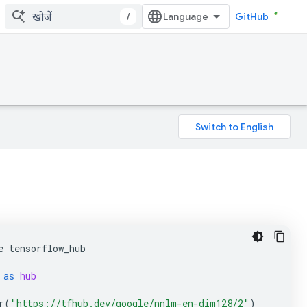
/
GitHub
e
tensorflow_hub
as
hub
r
(
"https://tfhub.dev/google/nnlm-en-dim128/2"
)