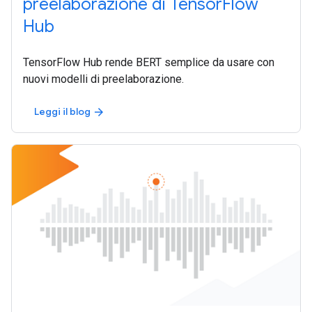
preelaborazione di TensorFlow
Hub
TensorFlow Hub rende BERT semplice da usare con
nuovi modelli di preelaborazione.
Leggi il blog
arrow_forward