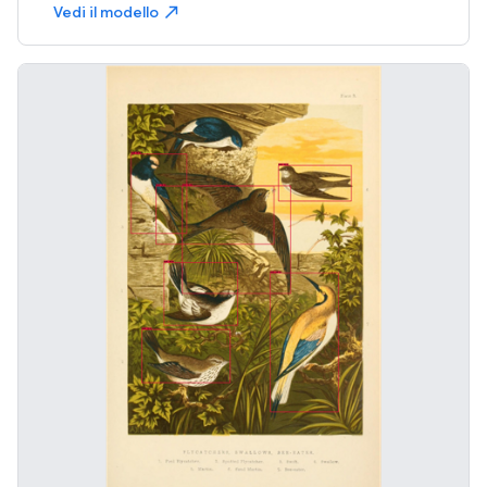
Vedi il modello
north_east