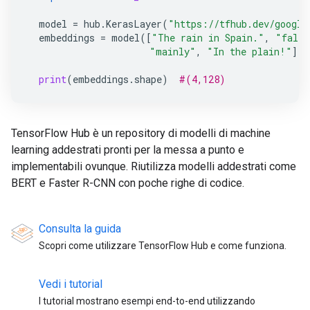
model
=
hub
.
KerasLayer
(
"https://tfhub.dev/google
embeddings
=
model
([
"The rain in Spain."
,
"falls
"mainly"
,
"In the plain!"
])
print
(
embeddings
.
shape
)
#(4,128)
TensorFlow Hub è un repository di modelli di machine
learning addestrati pronti per la messa a punto e
implementabili ovunque. Riutilizza modelli addestrati come
BERT e Faster R-CNN con poche righe di codice.
Consulta la guida
Scopri come utilizzare TensorFlow Hub e come funziona.
Vedi i tutorial
I tutorial mostrano esempi end-to-end utilizzando