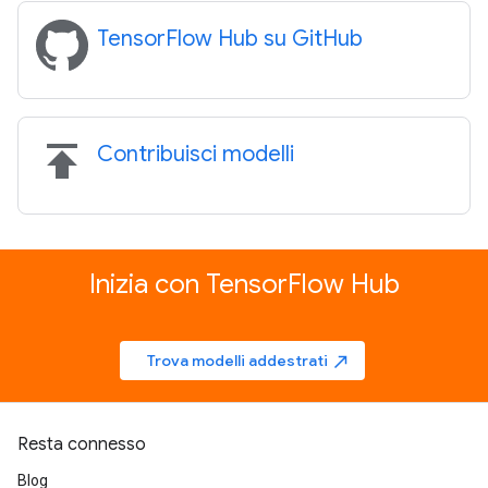
TensorFlow Hub su GitHub
publish
Contribuisci modelli
Inizia con TensorFlow Hub
Trova modelli addestrati
north_east
Resta connesso
Blog