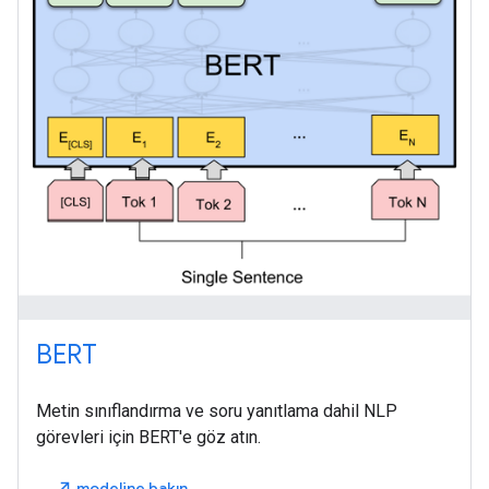
BERT
Metin sınıflandırma ve soru yanıtlama dahil NLP
görevleri için BERT'e göz atın.
modeline bakın
north_east