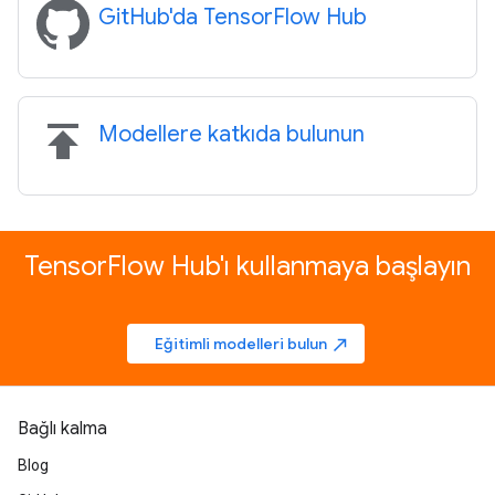
GitHub'da TensorFlow Hub
publish
Modellere katkıda bulunun
TensorFlow Hub'ı kullanmaya başlayın
Eğitimli modelleri bulun
north_east
Bağlı kalma
Blog