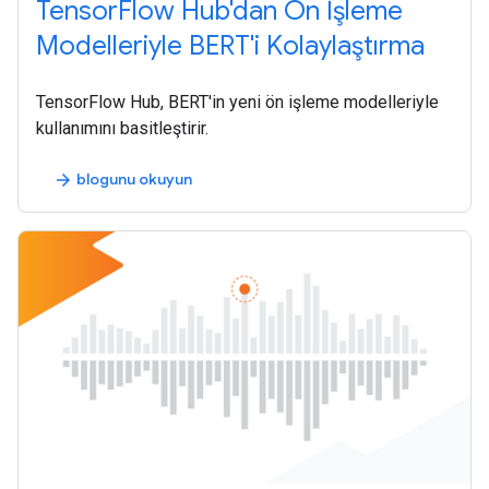
TensorFlow Hub'dan Ön İşleme
Modelleriyle BERT'i Kolaylaştırma
TensorFlow Hub, BERT'in yeni ön işleme modelleriyle
kullanımını basitleştirir.
blogunu okuyun
arrow_forward