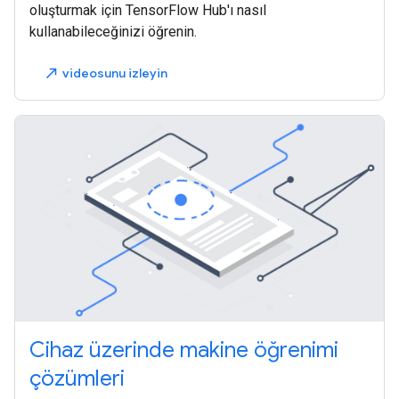
oluşturmak için TensorFlow Hub'ı nasıl
kullanabileceğinizi öğrenin.
videosunu izleyin
north_east
Cihaz üzerinde makine öğrenimi
çözümleri