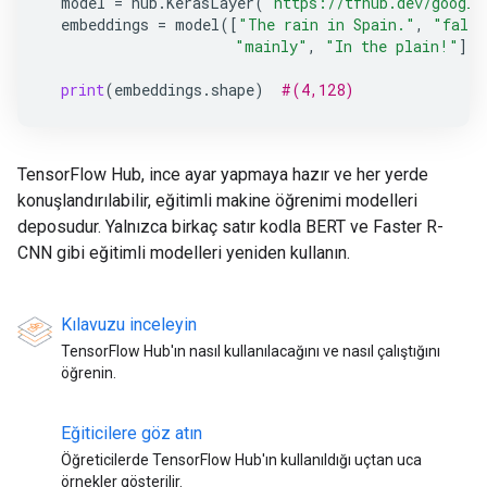
model
=
hub
.
KerasLayer
(
"https://tfhub.dev/google
embeddings
=
model
([
"The rain in Spain."
,
"falls
"mainly"
,
"In the plain!"
])
print
(
embeddings
.
shape
)
#(4,128)
TensorFlow Hub, ince ayar yapmaya hazır ve her yerde
konuşlandırılabilir, eğitimli makine öğrenimi modelleri
deposudur. Yalnızca birkaç satır kodla BERT ve Faster R-
CNN gibi eğitimli modelleri yeniden kullanın.
Kılavuzu inceleyin
TensorFlow Hub'ın nasıl kullanılacağını ve nasıl çalıştığını
öğrenin.
Eğiticilere göz atın
Öğreticilerde TensorFlow Hub'ın kullanıldığı uçtan uca
örnekler gösterilir.