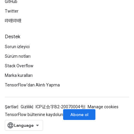
GitHub
Twitter
哔哩哔哩
Destek
Sorun izleyici
Sürüm notları
Stack Overflow
Marka kuralları
TensorFlow'dan Alıntı Yapma
Şartlar
Gizlilik
ICP证合字B2-20070004号
Manage cookies
Abone ol
TensorFlow bültenine kaydolun