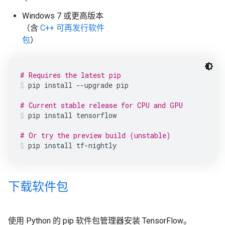
Windows 7 或更高版本
（含
C++ 可再发行软件
包
）
# Requires the latest pip
pip
install
--upgrade
pip
# Current stable release for CPU and GPU
pip
install
tensorflow
# Or try the preview build (unstable)
pip
install
tf-nightly
下载软件包
使用 Python 的 pip 软件包管理器安装 TensorFlow。