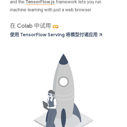
and the
TensorFlow.js
framework lets you run
machine learning with just a web browser.
在 Colab 中试用
使用 TensorFlow Serving 将模型付诸应用