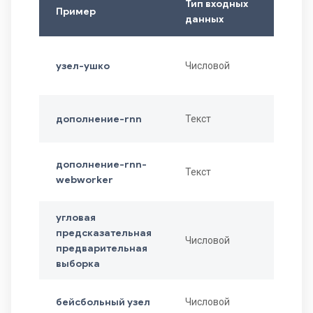
Тип входных
Пример
данных
узел-ушко
Числовой
дополнение-rnn
Текст
дополнение-rnn-
Текст
webworker
угловая
предсказательная
Числовой
предварительная
выборка
бейсбольный узел
Числовой