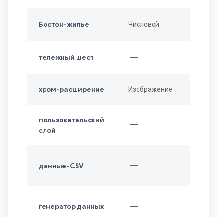
Бостон-жилье
Числовой
horizontal_rule
тележный шест
хром-расширение
Изображение
пользовательский
horizontal_rule
слой
horizontal_rule
данные-CSV
horizontal_rule
генератор данных