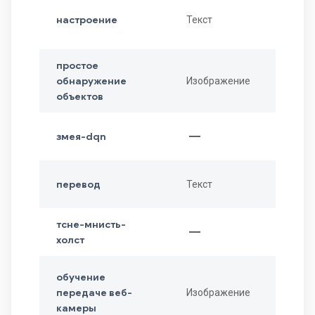
настроение
Текст
простое
обнаружение
Изображение
объектов
horizontal_rule
змея-dqn
перевод
Текст
тсне-мнисть-
horizontal_rule
холст
обучение
передаче веб-
Изображение
камеры