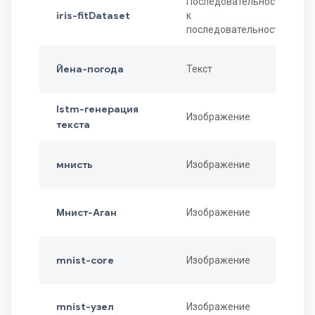
Последовательность
iris-fitDataset
к
последовательности
Йена-погода
Текст
lstm-генерация
Изображение
текста
мнисть
Изображение
Мнист-Аган
Изображение
mnist-core
Изображение
mnist-узел
Изображение