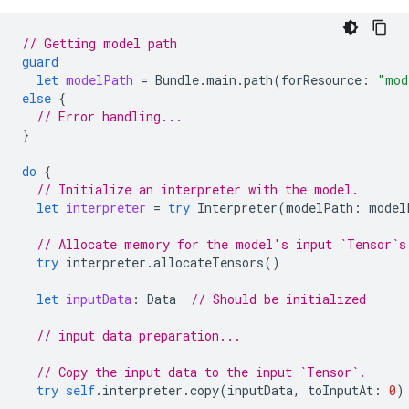
// Getting model path
guard
let
modelPath
=
Bundle
.
main
.
path
(
forResource
:
"mod
else
{
// Error handling...
}
do
{
// Initialize an interpreter with the model.
let
interpreter
=
try
Interpreter
(
modelPath
:
model
// Allocate memory for the model's input `Tensor`s
try
interpreter
.
allocateTensors
()
let
inputData
:
Data
// Should be initialized
// input data preparation...
// Copy the input data to the input `Tensor`.
try
self
.
interpreter
.
copy
(
inputData
,
toInputAt
:
0
)