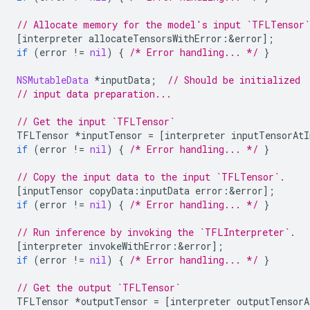
// Allocate memory for the model's input `TFLTensor`
[
interpreter
allocateTensorsWithError
:
&
error
];
if
(
error
!=
nil
)
{
/* Error handling... */
}
NSMutableData
*
inputData
;
// Should be initialized
// input data preparation...
// Get the input `TFLTensor`
TFLTensor
*
inputTensor
=
[
interpreter
inputTensorAtI
if
(
error
!=
nil
)
{
/* Error handling... */
}
// Copy the input data to the input `TFLTensor`.
[
inputTensor
copyData
:
inputData
error
:
&
error
];
if
(
error
!=
nil
)
{
/* Error handling... */
}
// Run inference by invoking the `TFLInterpreter`.
[
interpreter
invokeWithError
:
&
error
];
if
(
error
!=
nil
)
{
/* Error handling... */
}
// Get the output `TFLTensor`
TFLTensor
*
outputTensor
=
[
interpreter
outputTensorA