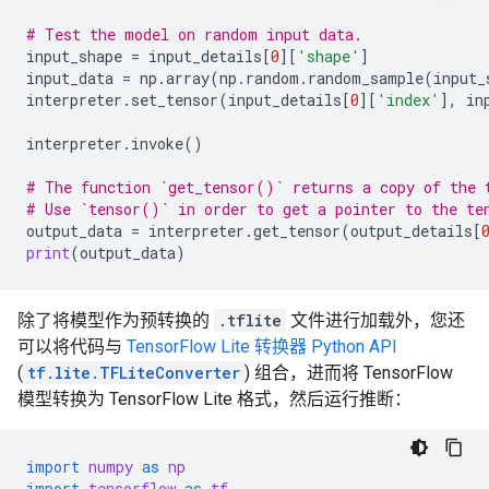
# Test the model on random input data.
input_shape
=
input_details
[
0
][
'shape'
]
input_data
=
np
.
array
(
np
.
random
.
random_sample
(
input_
interpreter
.
set_tensor
(
input_details
[
0
][
'index'
],
in
interpreter
.
invoke
()
# The function `get_tensor()` returns a copy of the 
# Use `tensor()` in order to get a pointer to the te
output_data
=
interpreter
.
get_tensor
(
output_details
[
print
(
output_data
)
除了将模型作为预转换的
.tflite
文件进行加载外，您还
可以将代码与
TensorFlow Lite 转换器 Python API
(
tf.lite.TFLiteConverter
) 组合，进而将 TensorFlow
模型转换为 TensorFlow Lite 格式，然后运行推断：
import
numpy
as
np
import
tensorflow
as
tf