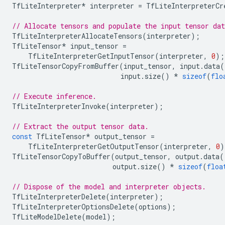
TfLiteInterpreter
*
interpreter
=
TfLiteInterpreterCr
// Allocate tensors and populate the input tensor dat
TfLiteInterpreterAllocateTensors
(
interpreter
);
TfLiteTensor
*
input_tensor
=
TfLiteInterpreterGetInputTensor
(
interpreter
,
0
);
TfLiteTensorCopyFromBuffer
(
input_tensor
,
input
.
data
(
input
.
size
()
*
sizeof
(
flo
// Execute inference.
TfLiteInterpreterInvoke
(
interpreter
);
// Extract the output tensor data.
const
TfLiteTensor
*
output_tensor
=
TfLiteInterpreterGetOutputTensor
(
interpreter
,
0
)
TfLiteTensorCopyToBuffer
(
output_tensor
,
output
.
data
(
output
.
size
()
*
sizeof
(
floa
// Dispose of the model and interpreter objects.
TfLiteInterpreterDelete
(
interpreter
);
TfLiteInterpreterOptionsDelete
(
options
);
TfLiteModelDelete
(
model
);