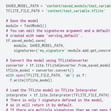
SAVED_MODEL_PATH
=
'content/saved_models/test_variab
TFLITE_FILE_PATH
=
'content/test_variable.tflite'
# Save the model
module
=
TestModel
()
# You can omit the signatures argument and a default
# created with name 'serving_default'.
tf
.
saved_model
.
save
(
module
,
SAVED_MODEL_PATH
,
signatures
=
{
'my_signature'
:
module
.
add
.
get_concre
# Convert the model using TFLiteConverter
converter
=
tf
.
lite
.
TFLiteConverter
.
from_saved_model
tflite_model
=
converter
.
convert
()
with
open
(
TFLITE_FILE_PATH
,
'wb'
)
as
f
:
f
.
write
(
tflite_model
)
# Load the TFLite model in TFLite Interpreter
interpreter
=
tf
.
lite
.
Interpreter
(
TFLITE_FILE_PATH
)
# There is only 1 signature defined in the model,
# so it will return it by default.
# If there are multiple signatures then we can pass 