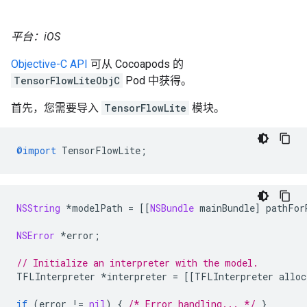
平台：iOS
Objective-C API
可从 Cocoapods 的
TensorFlowLiteObjC
Pod 中获得。
首先，您需要导入
TensorFlowLite
模块。
@import
TensorFlowLite
;
NSString
*
modelPath
=
[[
NSBundle
mainBundle
]
pathFor
NSError
*
error
;
// Initialize an interpreter with the model.
TFLInterpreter
*
interpreter
=
[[
TFLInterpreter
alloc
if
(
error
!=
nil
)
{
/* Error handling... */
}