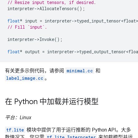
// Resize input tensors, if desired.
interpreter
-
>
AllocateTensors
();
float
*
input
=
interpreter
-
>
typed_input_tensor<float
// Fill `input`.
interpreter
-
>
Invoke
();
float
*
output
=
interpreter
-
>
typed_output_tensor<flo
有关更多示例代码，请参阅
minimal.cc
和
label_image.cc
。
在 Python 中加载并运行模型
平台：Linux
tf.lite
模块中提供了用于运行推断的 Python API。大多
数情况下，您只需
tf.lite.Interpreter
来加载模型并运