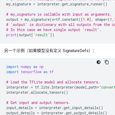
my_signature
=
interpreter
.
get_signature_runner
()
# my_signature is callable with input as arguments.
output
=
my_signature
(
x
=
tf
.
constant
([
1.0
],
shape
=
(
1
,
# 'output' is dictionary with all outputs from the i
# In this case we have single output 'result'.
print
(
output
[
'result'
])
另一个示例（如果模型没有定义 SignatureDefs）：
import
numpy
as
np
import
tensorflow
as
tf
# Load the TFLite model and allocate tensors.
interpreter
=
tf
.
lite
.
Interpreter
(
model_path
=
"conver
interpreter
.
allocate_tensors
()
# Get input and output tensors.
input_details
=
interpreter
.
get_input_details
()
output_details
=
interpreter
.
get_output_details
()