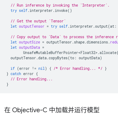
// Run inference by invoking the `Interpreter`.
try
self
.
interpreter
.
invoke
()
// Get the output `Tensor`
let
outputTensor
=
try
self
.
interpreter
.
output
(
at
:
// Copy output to `Data` to process the inference r
let
outputSize
=
outputTensor
.
shape
.
dimensions
.
red
let
outputData
=
UnsafeMutableBufferPointer<Float32>
.
allocate
outputTensor
.
data
.
copyBytes
(
to
:
outputData
)
if
(
error
!=
nil
)
{
/* Error handling... */
}
}
catch
error
{
// Error handling...
}
在 Objective-C 中加载并运行模型