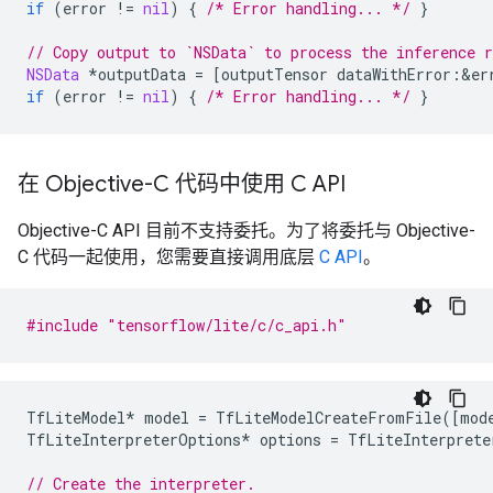
if
(
error
!=
nil
)
{
/* Error handling... */
}
// Copy output to `NSData` to process the inference r
NSData
*
outputData
=
[
outputTensor
dataWithError
:
&
er
if
(
error
!=
nil
)
{
/* Error handling... */
}
在 Objective-C 代码中使用 C API
Objective-C API 目前不支持委托。为了将委托与 Objective-
C 代码一起使用，您需要直接调用底层
C API
。
#include
"tensorflow/lite/c/c_api.h"
TfLiteModel
*
model
=
TfLiteModelCreateFromFile
([
mod
TfLiteInterpreterOptions
*
options
=
TfLiteInterprete
// Create the interpreter.