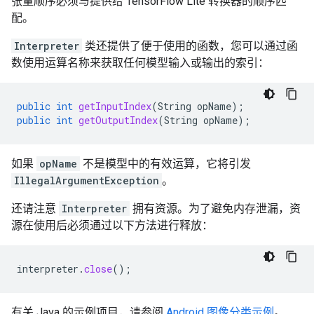
张量顺序必须与提供给 TensorFlow Lite 转换器的顺序匹
配。
Interpreter
类还提供了便于使用的函数，您可以通过函
数使用运算名称来获取任何模型输入或输出的索引：
public
int
getInputIndex
(
String
opName
);
public
int
getOutputIndex
(
String
opName
);
如果
opName
不是模型中的有效运算，它将引发
IllegalArgumentException
。
还请注意
Interpreter
拥有资源。为了避免内存泄漏，资
源在使用后必须通过以下方法进行释放：
interpreter
.
close
();
有关 Java 的示例项目，请参阅
Android 图像分类示例
。