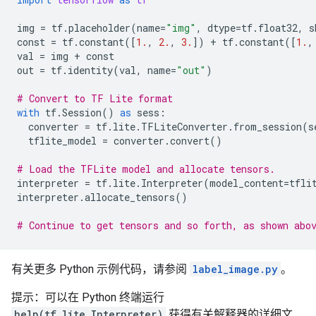
img
=
tf
.
placeholder
(
name
=
"img"
,
dtype
=
tf
.
float32
,
s
const
=
tf
.
constant
([
1.
,
2.
,
3.
])
+
tf
.
constant
([
1.
,
val
=
img
+
const
out
=
tf
.
identity
(
val
,
name
=
"out"
)
# Convert to TF Lite format
with
tf
.
Session
()
as
sess
:
converter
=
tf
.
lite
.
TFLiteConverter
.
from_session
(
s
tflite_model
=
converter
.
convert
()
# Load the TFLite model and allocate tensors.
interpreter
=
tf
.
lite
.
Interpreter
(
model_content
=
tfli
interpreter
.
allocate_tensors
()
# Continue to get tensors and so forth, as shown abo
有关更多 Python 示例代码，请参阅
label_image.py
。
提示：可以在 Python 终端运行
help(tf.lite.Interpreter)
获得有关解释器的详细文