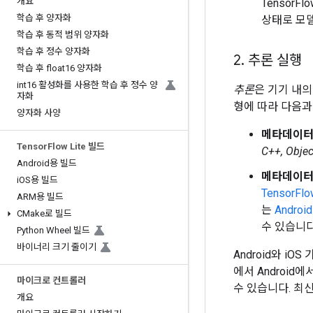
개요
TensorF
학습 후 양자화
상태로 모델
학습 후 동적 범위 양자화
학습 후 정수 양자화
2
.
추론 실행
학습 후 float16 양자화
int16 활성화를 사용한 학습 후 정수 양
추론
은 기기 내의
자화
형에 따라 다음과
양자화 사양
메타데이
Tensor
Flow Lite 빌드
C++, Obj
Android용 빌드
메타데이
i
OS용 빌드
TensorF
ARM용 빌드
는
Andro
CMake로 빌드
수 있습니다
Python Wheel 빌드
바이너리 크기 줄이기
Android와 i
에서 Android
마이크로 컨트롤러
수 있습니다. 최
개요