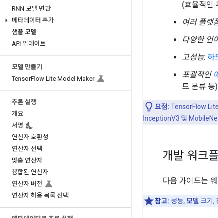
(효율적인 
RNN 모델 변환
메타데이터 추가
여러 플랫
샘플 모델
다양한 언
API 업데이트
고성능
:
하
모델 만들기
포괄적인
Tensor
Flow Lite Model Maker
트 분류 등)
추론 실행
요점:
TensorFlow
개요
InceptionV3 및 Mob
서명
연산자 호환성
연산자 선택
개발 워크
맞춤 연산자
융합된 연산자
다음 가이드는 워
연산자 버전
연산자 허용 목록 선택
참고:
성능, 모델 크기