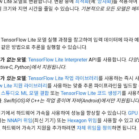
low Lite 모델로 변환합니다. 변환 중에
최적화
(예:
양자화
)를 적용하여
 크기와 지연 시간을 줄일 수 있습니다.
기본적으로 모든 모델은 메
 TensorFlow Lite 모델 실행 과정을 참고하여 입력 데이터에 따라
 같은 방법으로 추론을 실행할 수 있습니다.
터가
없는
모델
:
TensorFlow Lite Interpreter
API를 사용합니다.
다양한
ective-C, Python)에서 지원됩니다.
터가
있는
모델
:
TensorFlow Lite 작업 라이브러리
를 사용하는 즉시 사
low Lite 지원 라이브러리
를 사용하는 맞춤 추론 파이프라인을 빌드할 수 
id 스튜디오 ML 모델 결합
또는
TensorFlow Lite 코드 생성기
를 사용
.
Swift(iOS)와 C++는 작업 중이며 자바(Android)에서만 지원됩니다
OS 기기에서 하드웨어 가속을 사용하여 성능을 향상할 수 있습니다.
GPU
에서는
NNAPI 위임
(최신 기기) 또는
Hexagon 위임
을 사용할 수 있고 
신 하드웨어 가속기 지원을 추가하려면
자체 위임을 정의
하면 됩니다.