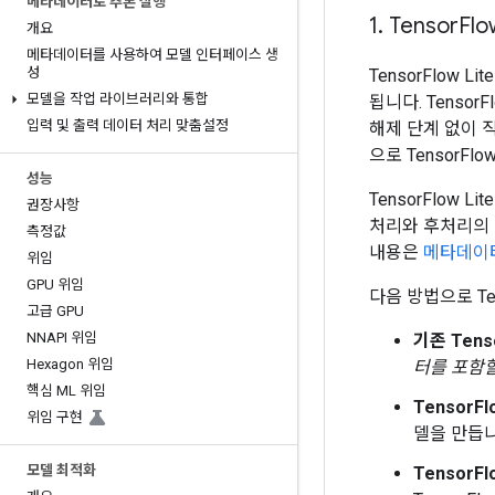
메타데이터로 추론 실행
1
.
Tensor
Flo
개요
메타데이터를 사용하여 모델 인터페이스 생
성
TensorFlow Li
모델을 작업 라이브러리와 통합
됩니다. Tenso
입력 및 출력 데이터 처리 맞춤설정
해제 단계 없이 
으로 TensorFl
성능
TensorFlow 
권장사항
처리와 후처리의 
측정값
내용은
메타데이
위임
GPU 위임
다음 방법으로 Ten
고급 GPU
NNAPI 위임
기존 Tenso
Hexagon 위임
터를 포함할
핵심 ML 위임
TensorFl
위임 구현
델을 만듭
모델 최적화
TensorF