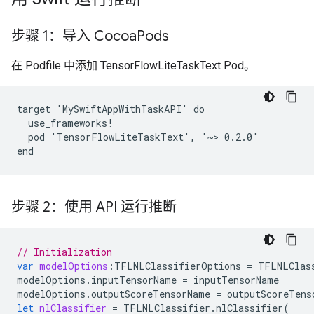
步骤 1：导入 Cocoa
Pods
在 Podfile 中添加 TensorFlowLiteTaskText Pod。
target 'MySwiftAppWithTaskAPI' do

  use_frameworks!

  pod 'TensorFlowLiteTaskText', '~> 0.2.0'

步骤 2：使用 API 运行推断
// Initialization
var
modelOptions
:
TFLNLClassifierOptions
=
TFLNLClas
modelOptions
.
inputTensorName
=
inputTensorName
modelOptions
.
outputScoreTensorName
=
outputScoreTens
let
nlClassifier
=
TFLNLClassifier
.
nlClassifier
(