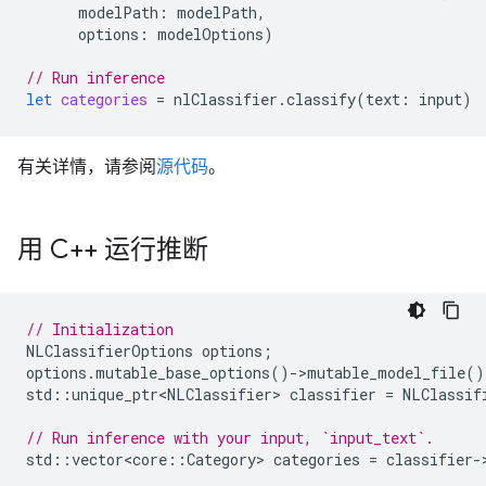
modelPath
:
modelPath
,
options
:
modelOptions
)
// Run inference
let
categories
=
nlClassifier
.
classify
(
text
:
input
)
有关详情，请参阅
源代码
。
用 C++ 运行推断
// Initialization
NLClassifierOptions
options
;
options
.
mutable_base_options
()
-
>
mutable_model_file
()
std
::
unique_ptr<NLClassifier>
classifier
=
NLClassif
// Run inference with your input, `input_text`.
std
::
vector<core
::
Category
>
categories
=
classifier
-