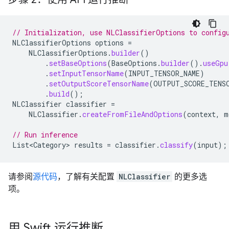
// Initialization, use NLClassifierOptions to config
NLClassifierOptions
options
=
NLClassifierOptions
.
builder
()
.
setBaseOptions
(
BaseOptions
.
builder
().
useGpu
.
setInputTensorName
(
INPUT_TENSOR_NAME
)
.
setOutputScoreTensorName
(
OUTPUT_SCORE_TENS
.
build
();
NLClassifier
classifier
=
NLClassifier
.
createFromFileAndOptions
(
context
,
m
// Run inference
List<Category>
results
=
classifier
.
classify
(
input
);
请参阅
源代码
，了解有关配置
NLClassifier
的更多选
项。
用 Swift 运行推断