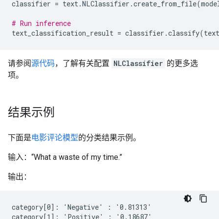
classifier
=
text
.
NLClassifier
.
create_from_file
(
mode
# Run inference
text_classification_result
=
classifier
.
classify
(
tex
请参阅
源代码
，了解有关配置
NLClassifier
的更多选
项。
结果示例
下面是
电影评论模型
的分类结果示例。
输入：“What a waste of my time.”
输出：
category[0]: 'Negative' : '0.81313'
