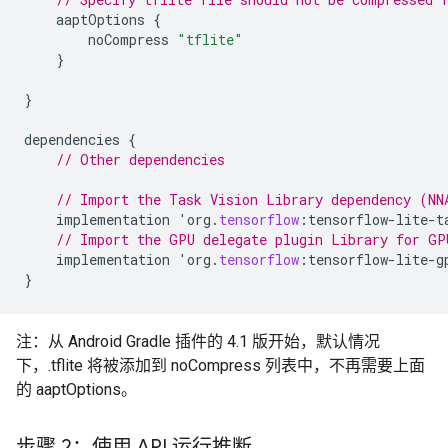
aaptOptions
{
noCompress
"tflite"
}
}
dependencies
{
// Other dependencies
// Import the Task Vision Library dependency (NN
implementation
'
org
.
tensorflow
:
tensorflow
-
lite
-
t
// Import the GPU delegate plugin Library for GP
implementation
'
org
.
tensorflow
:
tensorflow
-
lite
-
g
}
注：从 Android Gradle 插件的 4.1 版开始，默认情况
下，.tflite 将被添加到 noCompress 列表中，不再需要上面
的 aaptOptions。
步骤 2：使用 API 运行推断